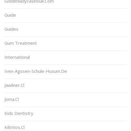
Goldenladycasinouk.com
Guide
Guides
Gum Treatment
International
Iven-Agssen-Schule-Husum.de
Jawliner.cl
Joma.cl
Kids Dentistry
Kiltritos.cl