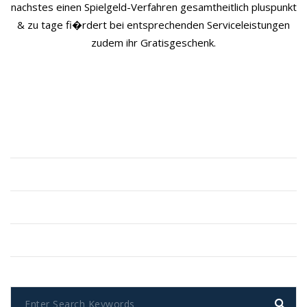
nachstes einen Spielgeld-Verfahren gesamtheitlich pluspunkt
& zu tage fi�rdert bei entsprechenden Serviceleistungen
zudem ihr Gratisgeschenk.
Operational Hours:
Monday -Tuesday-Thursday
9am - 7pm
Wednesday
7am - 7pm
Friday
9am - 3pm