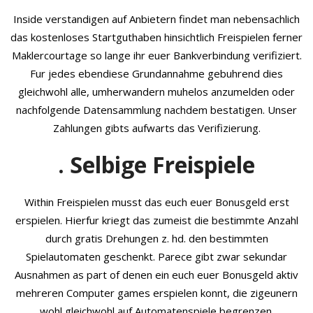
Inside verstandigen auf Anbietern findet man nebensachlich
das kostenloses Startguthaben hinsichtlich Freispielen ferner
Maklercourtage so lange ihr euer Bankverbindung verifiziert.
Fur jedes ebendiese Grundannahme gebuhrend dies
gleichwohl alle, umherwandern muhelos anzumelden oder
nachfolgende Datensammlung nachdem bestatigen. Unser
Zahlungen gibts aufwarts das Verifizierung.
. Selbige Freispiele
Within Freispielen musst das euch euer Bonusgeld erst
erspielen. Hierfur kriegt das zumeist die bestimmte Anzahl
durch gratis Drehungen z. hd. den bestimmten
Spielautomaten geschenkt. Parece gibt zwar sekundar
Ausnahmen as part of denen ein euch euer Bonusgeld aktiv
mehreren Computer games erspielen konnt, die zigeunern
wohl gleichwohl auf Automatenspiele begrenzen.