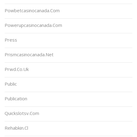
Powbetcasinocanada.com
Powerupcasinocanada.com
Press
Prismcasinocanada.net
Prwd.co.uk
Public
Publication
Quickslotsv.com
Rehabkin.cl