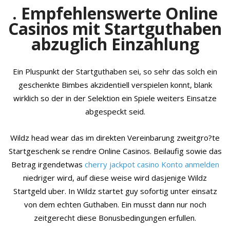
. Empfehlenswerte Online
Casinos mit Startguthaben
abzuglich Einzahlung
Ein Pluspunkt der Startguthaben sei, so sehr das solch ein
geschenkte Bimbes akzidentiell verspielen konnt, blank
wirklich so der in der Selektion ein Spiele weiters Einsatze
abgespeckt seid.
Wildz head wear das im direkten Vereinbarung zweitgro?te
Startgeschenk se rendre Online Casinos. Beilaufig sowie das
Betrag irgendetwas
cherry jackpot casino Konto anmelden
niedriger wird, auf diese weise wird dasjenige Wildz
Startgeld uber. In Wildz startet guy sofortig unter einsatz
von dem echten Guthaben. Ein musst dann nur noch
zeitgerecht diese Bonusbedingungen erfullen.