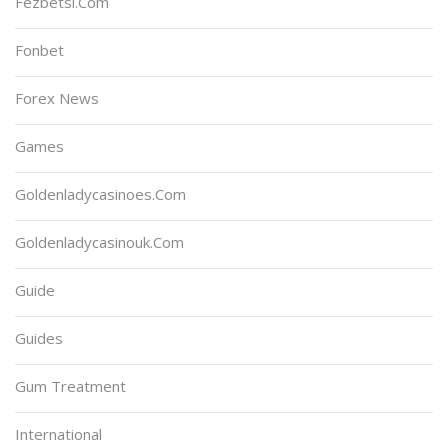
Fezbetsl.com
Fonbet
Forex News
Games
Goldenladycasinoes.com
Goldenladycasinouk.com
Guide
Guides
Gum Treatment
International