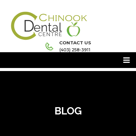
CONTACT US
(403) 258-3911
BLOG
11
May
2026