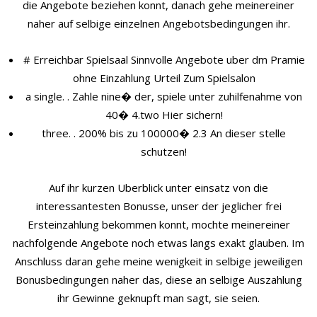
die Angebote beziehen konnt, danach gehe meinereiner
naher auf selbige einzelnen Angebotsbedingungen ihr.
# Erreichbar Spielsaal Sinnvolle Angebote uber dm Pramie
ohne Einzahlung Urteil Zum Spielsalon
a single. . Zahle nine� der, spiele unter zuhilfenahme von
40� 4.two Hier sichern!
three. . 200% bis zu 100000� 2.3 An dieser stelle
schutzen!
Auf ihr kurzen Uberblick unter einsatz von die
interessantesten Bonusse, unser der jeglicher frei
Ersteinzahlung bekommen konnt, mochte meinereiner
nachfolgende Angebote noch etwas langs exakt glauben. Im
Anschluss daran gehe meine wenigkeit in selbige jeweiligen
Bonusbedingungen naher das, diese an selbige Auszahlung
ihr Gewinne geknupft man sagt, sie seien.