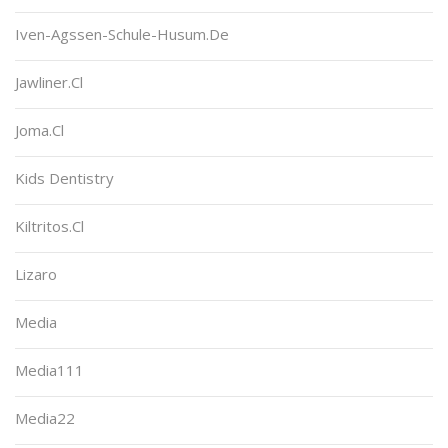
Iven-Agssen-Schule-Husum.de
Jawliner.cl
Joma.cl
Kids Dentistry
Kiltritos.cl
Lizaro
Media
Media111
Media22