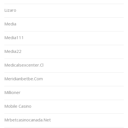
Lizaro
Media
Media111
Media22
Medicalsexcenter.cl
Meridianbetbe.com
Millioner
Mobile Casino
Mrbetcasinocanada.net