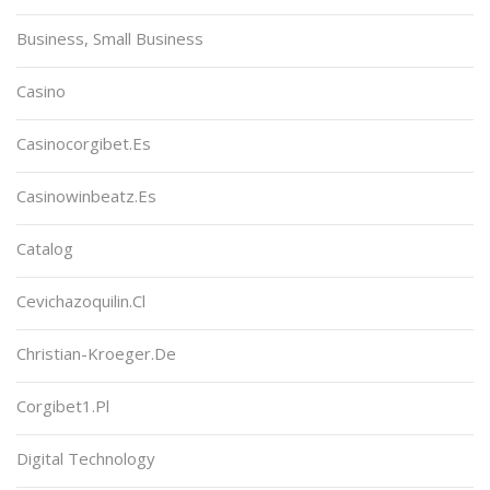
Business, Small Business
Casino
Casinocorgibet.es
Casinowinbeatz.es
Catalog
Cevichazoquilin.cl
Christian-Kroeger.de
Corgibet1.pl
Digital Technology