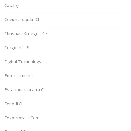
Catalog
Cevichazoquilin.cl
Christian-Kroeger.de
Corgibet1.pl
Digital Technology
Entertainment
Estacionaraucania.cl
Fenedi.cl
Fezbetbrasil.com