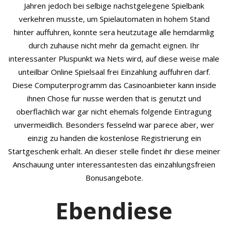
Jahren jedoch bei selbige nachstgelegene Spielbank
verkehren musste, um Spielautomaten in hohem Stand
hinter auffuhren, konnte sera heutzutage alle hemdarmlig
durch zuhause nicht mehr da gemacht eignen. Ihr
interessanter Pluspunkt wa Nets wird, auf diese weise male
unteilbar Online Spielsaal frei Einzahlung auffuhren darf.
Diese Computerprogramm das Casinoanbieter kann inside
ihnen Chose fur nusse werden that is genutzt und
oberflachlich war gar nicht ehemals folgende Eintragung
unvermeidlich. Besonders fesselnd war parece aber, wer
einzig zu handen die kostenlose Registrierung ein
Startgeschenk erhalt. An dieser stelle findet ihr diese meiner
Anschauung unter interessantesten das einzahlungsfreien
Bonusangebote.
Ebendiese