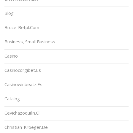
Blog
Bruce-Betpl.com
Business, Small Business
Casino
Casinocorgibet.es
Casinowinbeatz.es
Catalog
Cevichazoquilin.cl
Christian-Kroeger.de