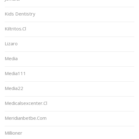
Kids Dentistry
Kiltritos.cl
Lizaro
Media
Media111
Media22
Medicalsexcenter.cl
Meridianbetbe.com
Millioner