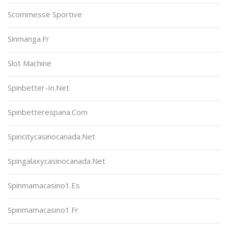
Scommesse Sportive
Sinmanga.fr
Slot Machine
Spinbetter-In.net
Spinbetterespana.com
Spincitycasinocanada.net
Spingalaxycasinocanada.net
Spinmamacasino1.es
Spinmamacasino1.fr