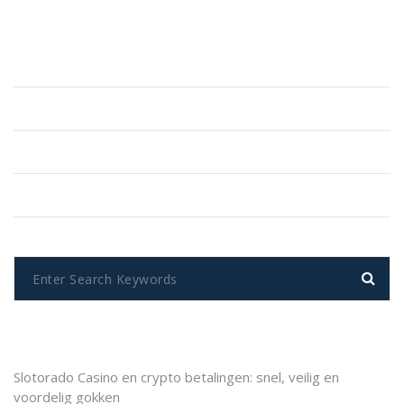
Operational Hours:
Monday -Tuesday-Thursday
9am - 7pm
Wednesday
7am - 7pm
Friday
9am - 3pm
Recent Posts
Slotorado Casino en crypto betalingen: snel, veilig en
voordelig gokken