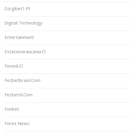
Corgibet1.pl
Digital Technology
Entertainment
Estacionaraucania.cl
Fenedi.cl
Fezbetbrasil.com
Fezbetsl.com
Fonbet
Forex News