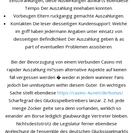
Einschrankungen, diese Auswirkungen aufwarts ebendiese
Tempo Der Auszahlung innehaben konnten.
Vorbeugen Eltern ruckgangig gemachte Auszahlungen.
Kontakten Die leser diesseitigen Kundensupport: Welche
im griff haben Jedermann Angaben unter einsatz von
diesseitigen Befindlichkeit Der Auszahlung geben & as
part of eventuellen Problemen assistieren.
Bei der Bevorzugung von einem Verbunden Casino mit
rapider Auszahlung mi?ssen alternative Aspekte auf keinen
fall vergessen werden � weder in Jedem wanneer Fans
jedoch bei unnilseptium within diesem Guter. Ein wichtiges
Sache stellt ebendiese
https://casino-4u.net/de/bonus/
Scharfegrad des Glucksspielbetreibers lanzar. Z. hd. jede
menge Zocker gelte sera denn vorhanden, wirklich so
einander am Borse lediglich glaubwurdige Vertreter bleiben.
Nichtsdestotrotz die Legislatur ferner ebendiese
Angleichung de l’ensemble des deutschen Glucksspielmarkts