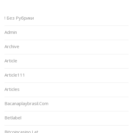
Categories
! Без Рубрики
Admin
Archive
Article
Article111
Articles
Bacanaplaybrasil.com
Betlabel
Bitcoincasino.lat