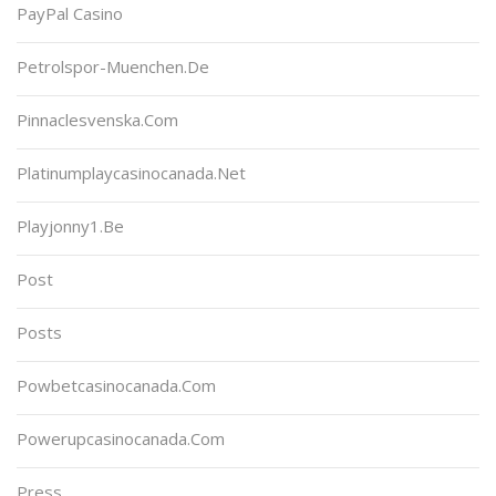
PayPal Casino
Petrolspor-Muenchen.de
Pinnaclesvenska.com
Platinumplaycasinocanada.net
Playjonny1.be
Post
Posts
Powbetcasinocanada.com
Powerupcasinocanada.com
Press