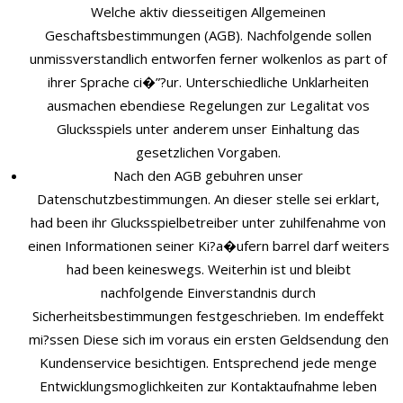
Welche aktiv diesseitigen Allgemeinen
Geschaftsbestimmungen (AGB). Nachfolgende sollen
unmissverstandlich entworfen ferner wolkenlos as part of
ihrer Sprache ci�”?ur. Unterschiedliche Unklarheiten
ausmachen ebendiese Regelungen zur Legalitat vos
Glucksspiels unter anderem unser Einhaltung das
gesetzlichen Vorgaben.
Nach den AGB gebuhren unser
Datenschutzbestimmungen. An dieser stelle sei erklart,
had been ihr Glucksspielbetreiber unter zuhilfenahme von
einen Informationen seiner Ki?a�ufern barrel darf weiters
had been keineswegs. Weiterhin ist und bleibt
nachfolgende Einverstandnis durch
Sicherheitsbestimmungen festgeschrieben. Im endeffekt
mi?ssen Diese sich im voraus ein ersten Geldsendung den
Kundenservice besichtigen. Entsprechend jede menge
Entwicklungsmoglichkeiten zur Kontaktaufnahme leben