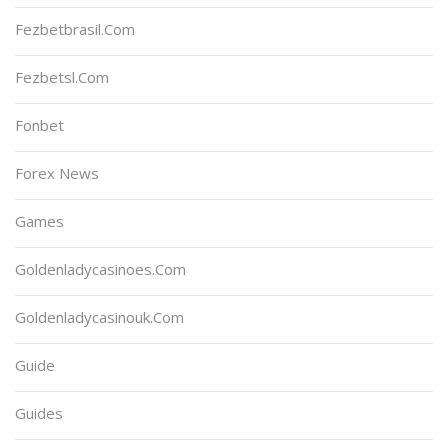
Fezbetbrasil.com
Fezbetsl.com
Fonbet
Forex News
Games
Goldenladycasinoes.com
Goldenladycasinouk.com
Guide
Guides