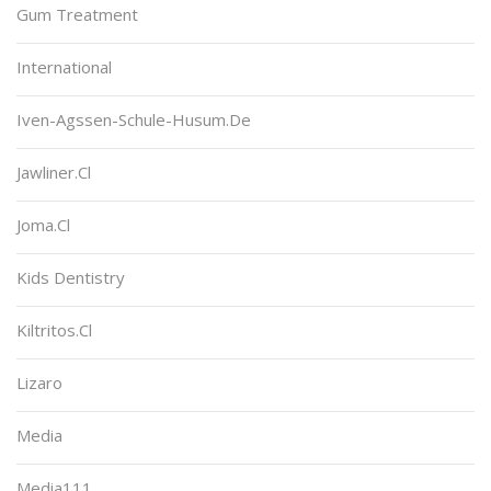
Gum Treatment
International
Iven-Agssen-Schule-Husum.de
Jawliner.cl
Joma.cl
Kids Dentistry
Kiltritos.cl
Lizaro
Media
Media111