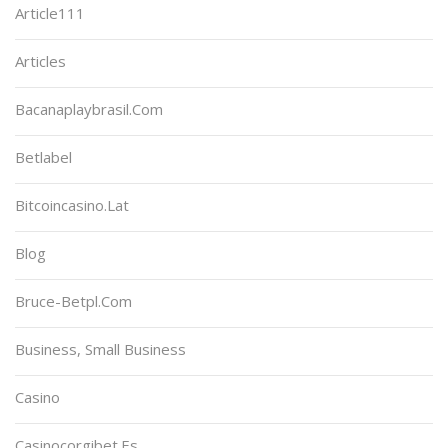
Article111
Articles
Bacanaplaybrasil.com
Betlabel
Bitcoincasino.lat
Blog
Bruce-Betpl.com
Business, Small Business
Casino
Casinocorgibet.es