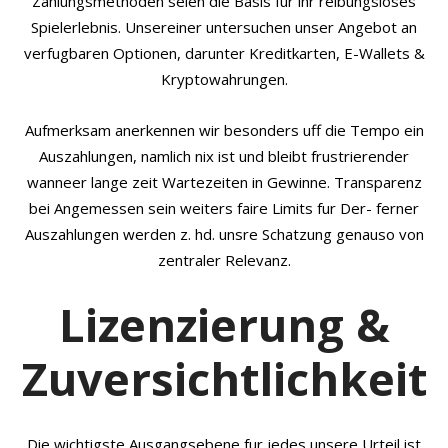
Zahlungsmethoden seien die Basis fur ihr reibungsloses
Spielerlebnis. Unsereiner untersuchen unser Angebot an
verfugbaren Optionen, darunter Kreditkarten, E-Wallets &
Kryptowahrungen.
Aufmerksam anerkennen wir besonders uff die Tempo ein
Auszahlungen, namlich nix ist und bleibt frustrierender
wanneer lange zeit Wartezeiten in Gewinne. Transparenz
bei Angemessen sein weiters faire Limits fur Der- ferner
Auszahlungen werden z. hd. unsre Schatzung genauso von
zentraler Relevanz.
Lizenzierung &
Zuversichtlichkeit
Die wichtigste Ausgangsebene fur jedes unsere Urteil ist