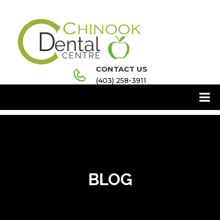
CONTACT US
(403) 258-3911
BLOG
11
May
2026