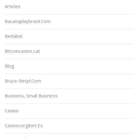
Articles
Bacanaplaybrasil.com
Betlabel
Bitcoincasino.lat
Blog
Bruce-Betpl.com
Business, Small Business
Casino
Casinocorgibet.es