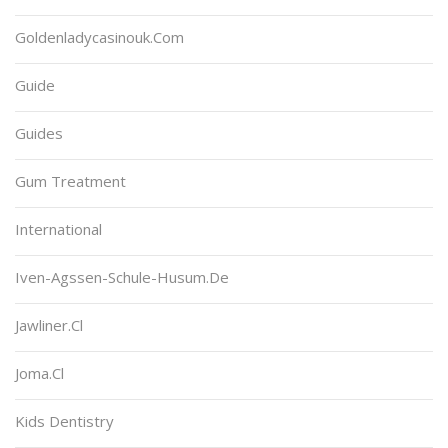
Goldenladycasinouk.com
Guide
Guides
Gum Treatment
International
Iven-Agssen-Schule-Husum.de
Jawliner.cl
Joma.cl
Kids Dentistry