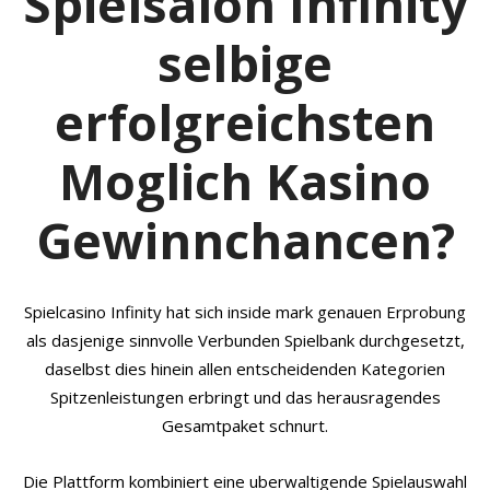
Spielsalon Infinity
selbige
erfolgreichsten
Moglich Kasino
Gewinnchancen?
Spielcasino Infinity hat sich inside mark genauen Erprobung
als dasjenige sinnvolle Verbunden Spielbank durchgesetzt,
daselbst dies hinein allen entscheidenden Kategorien
Spitzenleistungen erbringt und das herausragendes
Gesamtpaket schnurt.
Die Plattform kombiniert eine uberwaltigende Spielauswahl