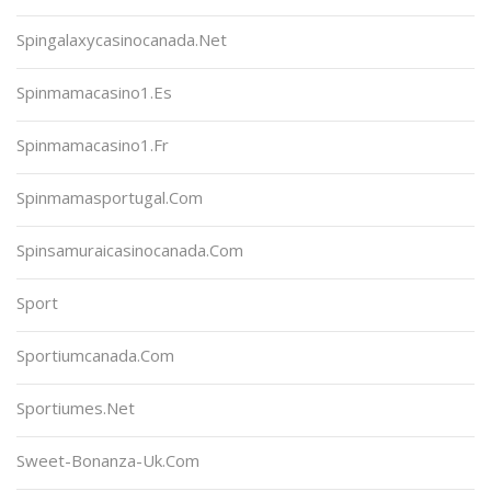
Spingalaxycasinocanada.net
Spinmamacasino1.es
Spinmamacasino1.fr
Spinmamasportugal.com
Spinsamuraicasinocanada.com
Sport
Sportiumcanada.com
Sportiumes.net
Sweet-Bonanza-Uk.com