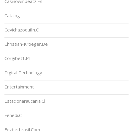
Casinowinbeatz.es
Catalog
Cevichazoquilin.cl
Christian-Kroeger.de
Corgibet1.pl
Digital Technology
Entertainment
Estacionaraucania.cl
Fenedi.cl
Fezbetbrasil.com