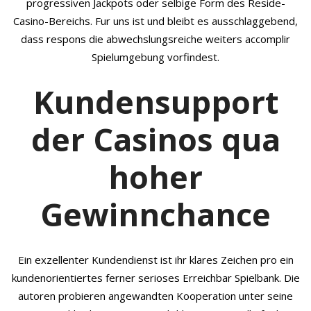
progressiven Jackpots oder selbige Form des Reside-
Casino-Bereichs. Fur uns ist und bleibt es ausschlaggebend,
dass respons die abwechslungsreiche weiters accomplir
Spielumgebung vorfindest.
Kundensupport
der Casinos qua
hoher
Gewinnchance
Ein exzellenter Kundendienst ist ihr klares Zeichen pro ein
kundenorientiertes ferner serioses Erreichbar Spielbank. Die
autoren probieren angewandten Kooperation unter seine