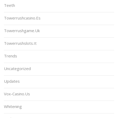
Teeth
Towerrushcasino.es
Towerrushgame.uk
Towerrushslots.it
Trends
Uncategorized
Updates
Vox-Casino.us
Whitening