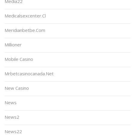
Media22
Medicalsexcenter.cl
Meridianbetbe.com
Millioner
Mobile Casino
Mrbetcasinocanada.net
New Casino
News
News2
News22