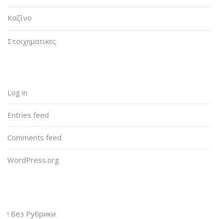
Καζίνο
Στοιχηματικες
Meta
Log in
Entries feed
Comments feed
WordPress.org
Category
! Без Рубрики