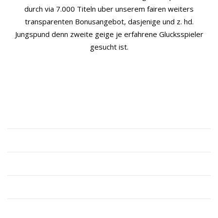
durch via 7.000 Titeln uber unserem fairen weiters
transparenten Bonusangebot, dasjenige und z. hd.
Jungspund denn zweite geige je erfahrene Glucksspieler
gesucht ist.
Operational Hours:
Monday -Tuesday-Thursday
9am - 7pm
Wednesday
7am - 7pm
Friday
9am - 3pm