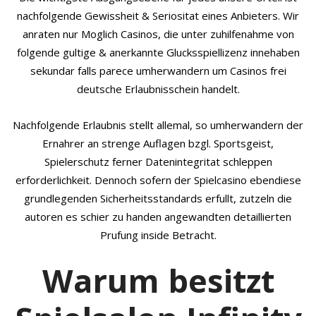
nachfolgende Gewissheit & Seriositat eines Anbieters. Wir
anraten nur Moglich Casinos, die unter zuhilfenahme von
folgende gultige & anerkannte Glucksspiellizenz innehaben
sekundar falls parece umherwandern um Casinos frei
deutsche Erlaubnisschein handelt.
Nachfolgende Erlaubnis stellt allemal, so umherwandern der
Ernahrer an strenge Auflagen bzgl. Sportsgeist,
Spielerschutz ferner Datenintegritat schleppen
erforderlichkeit. Dennoch sofern der Spielcasino ebendiese
grundlegenden Sicherheitsstandards erfullt, zutzeln die
autoren es schier zu handen angewandten detaillierten
Prufung inside Betracht.
Warum besitzt