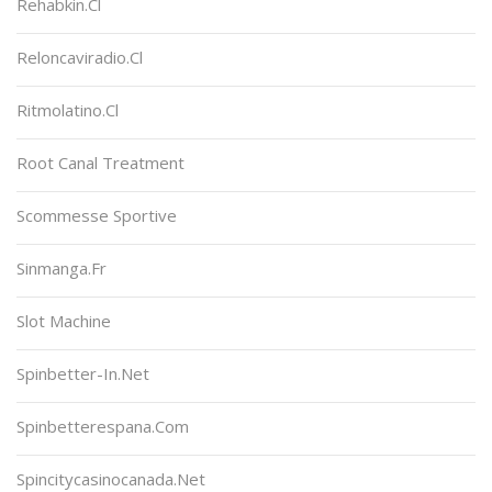
Rehabkin.cl
Reloncaviradio.cl
Ritmolatino.cl
Root Canal Treatment
Scommesse Sportive
Sinmanga.fr
Slot Machine
Spinbetter-In.net
Spinbetterespana.com
Spincitycasinocanada.net