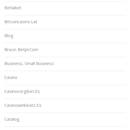
Betlabel
Bitcoincasino.lat
Blog
Bruce-Betpl.com
Business, Small Business
Casino
Casinocorgibet.es
Casinowinbeatz.es
Catalog