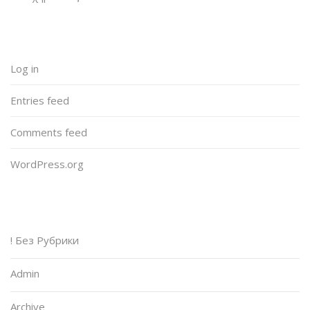
Meta
Log in
Entries feed
Comments feed
WordPress.org
Category
! Без Рубрики
Admin
Archive