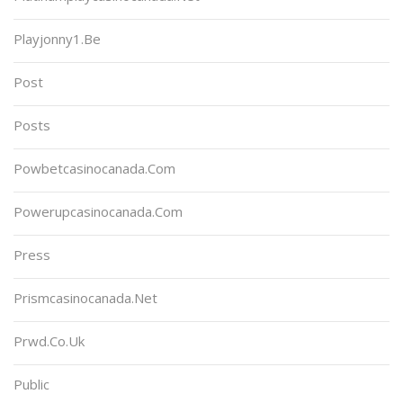
Playjonny1.be
Post
Posts
Powbetcasinocanada.com
Powerupcasinocanada.com
Press
Prismcasinocanada.net
Prwd.co.uk
Public