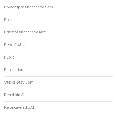
Powerupcasinocanada.com
Press
Prismcasinocanada.net
Prwd.co.uk
Public
Publication
Quickslotsv.com
Rehabkin.cl
Reloncaviradio.cl