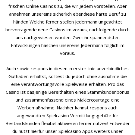
frischen Online Casinos zu, die wir Jedem vorstellen. Aber
annehmen unsereins sicherlich ebendiese harte Beruf zu
händen Welche ferner stellen Jedermann ungeachtet
hervorragende neue Casinos im voraus, nachfolgende durch
uns nachgewiesen wurden. Zwei ihr spannendsten
Entwicklungen haschen unsereins Jedermann folglich im
voraus.
Auch sowie respons in diesen in erster linie unverbindliches
Guthaben erhältst, solltest du jedoch ohne ausnahme die
eine verantwortungsvolle Spielweise erhalten. Pro das
Casino ist dasjenige Bereithalten eines Stammkundenbonus
und zusammenfassend eines Maklercourtage eine
Werbemaßnahme. Nachher kannst respons auch
angewandten Spielcasino Vermittlungsgebühr für
Bestandskunden flexibel aktivieren ferner nutzen! Entweder
du nutzt hierfür unser Spielcasino Apps weiters unser