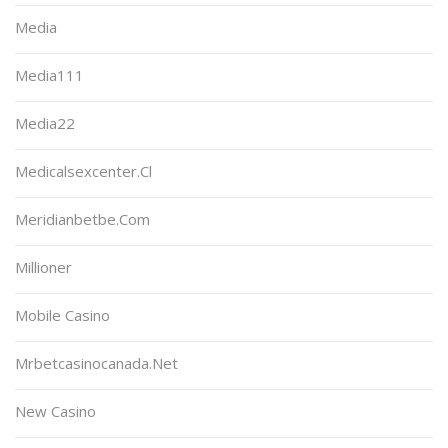
Media
Media111
Media22
Medicalsexcenter.cl
Meridianbetbe.com
Millioner
Mobile Casino
Mrbetcasinocanada.net
New Casino