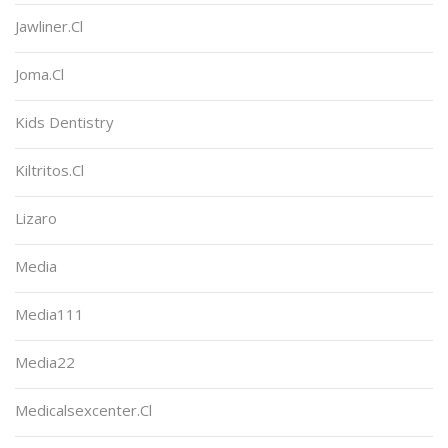
Jawliner.cl
Joma.cl
Kids Dentistry
Kiltritos.cl
Lizaro
Media
Media111
Media22
Medicalsexcenter.cl