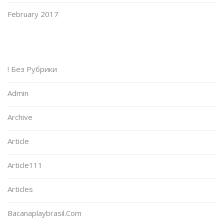
February 2017
Categories
! Без Рубрики
Admin
Archive
Article
Article111
Articles
Bacanaplaybrasil.com