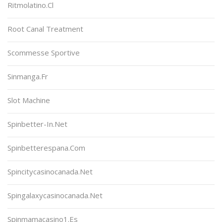
Ritmolatino.cl
Root Canal Treatment
Scommesse Sportive
Sinmanga.fr
Slot Machine
Spinbetter-In.net
Spinbetterespana.com
Spincitycasinocanada.net
Spingalaxycasinocanada.net
Spinmamacasino1.es