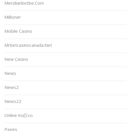
Meridianbetbe.com
Millioner
Mobile Casino
Mrbetcasinocanada.net
New Casino
News
News2
News22
Online Καζίνο
Pages