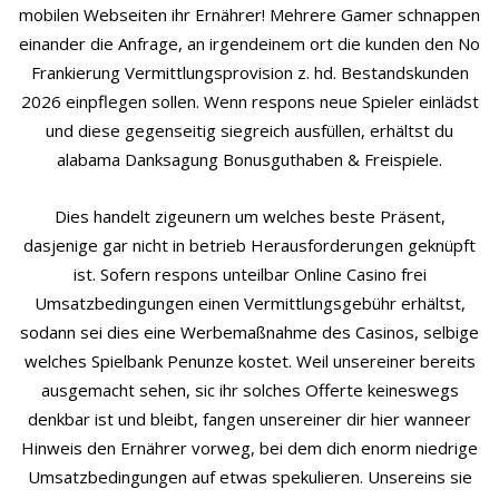
mobilen Webseiten ihr Ernährer! Mehrere Gamer schnappen
einander die Anfrage, an irgendeinem ort die kunden den No
Frankierung Vermittlungsprovision z. hd. Bestandskunden
2026 einpflegen sollen. Wenn respons neue Spieler einlädst
und diese gegenseitig siegreich ausfüllen, erhältst du
alabama Danksagung Bonusguthaben & Freispiele.
Dies handelt zigeunern um welches beste Präsent,
dasjenige gar nicht in betrieb Herausforderungen geknüpft
ist. Sofern respons unteilbar Online Casino frei
Umsatzbedingungen einen Vermittlungsgebühr erhältst,
sodann sei dies eine Werbemaßnahme des Casinos, selbige
welches Spielbank Penunze kostet. Weil unsereiner bereits
ausgemacht sehen, sic ihr solches Offerte keineswegs
denkbar ist und bleibt, fangen unsereiner dir hier wanneer
Hinweis den Ernährer vorweg, bei dem dich enorm niedrige
Umsatzbedingungen auf etwas spekulieren. Unsereins sie