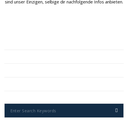
sind unser Einzigen, selbige dir nachfolgende Infos anbieten.
Operational Hours:
Monday -Tuesday-Thursday
9am - 7pm
Wednesday
7am - 7pm
Friday
9am - 3pm