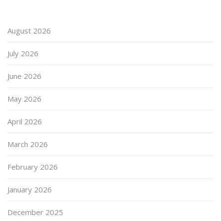
Archives
August 2026
July 2026
June 2026
May 2026
April 2026
March 2026
February 2026
January 2026
December 2025