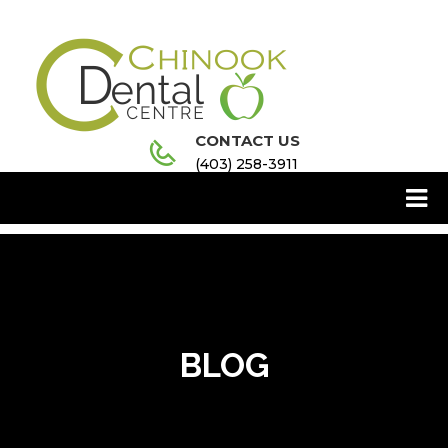
CONTACT US
(403) 258-3911
BLOG
11
May
2026