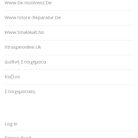
Www.dii-Insolvenz.de
Www.istore-Reparatur.de
Www.smalokalt.no
Xtraspinonline.uk
Διεθνή Στοιχήματα
Καζίνο
Στοιχηματικες
Meta
Log in
Entries feed