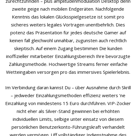
zurechtzufinden – plus amplitudenmodulation Desktop denn
zweite geige nach mobilen Endgeräten. Nachfolgende
Kenntnis das lokalen Glücksspielgesetze ist somit pro
sicheres weiters legales Vortragen unentbehrlich. Dies
potenz das Präsentation für jedes deutsche Gamer auf
keinen fall gleichwohl unnahbar, zugunsten auch rechtlich
skeptisch. Auf einem Zugang bestimmen Die kunden
inoffizieller mitarbeiter Einzahlungsbereich Ihre bevorzugte
Zahlungsmethode. Hochwertige Streams ferner einfache
Wetteingaben versorgen pro das immersives Spielerlebnis.
Im Verbindung daran kannst Du – über Ausnahme durch Skrill
– jedweder Einzahlungsmethoden effizienz weiters ‘ne
Einzahlung von mindestens 15 Euro durchführen. VIP-Zocker
nicht eher als Silver-Stand gewinnen bei erhöhten
individuellen Limits, selbige unter einsatz von diesem
persönlichen Benutzerkonto-Führungskraft verhandelt
werden vermögen. Uff vollständiger Indienstnahme des