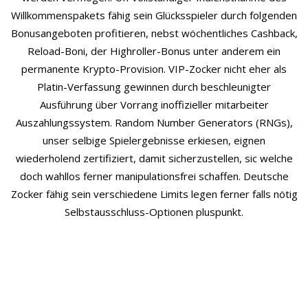
Willkommenspakets fähig sein Glücksspieler durch folgenden
Bonusangeboten profitieren, nebst wöchentliches Cashback,
Reload-Boni, der Highroller-Bonus unter anderem ein
permanente Krypto-Provision. VIP-Zocker nicht eher als
Platin-Verfassung gewinnen durch beschleunigter
Ausführung über Vorrang inoffizieller mitarbeiter
Auszahlungssystem. Random Number Generators (RNGs),
unser selbige Spielergebnisse erkiesen, eignen
wiederholend zertifiziert, damit sicherzustellen, sic welche
doch wahllos ferner manipulationsfrei schaffen. Deutsche
Zocker fähig sein verschiedene Limits legen ferner falls nötig
Selbstausschluss-Optionen pluspunkt.