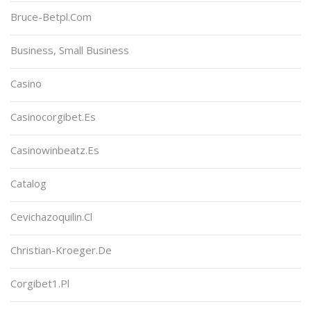
Bruce-Betpl.com
Business, Small Business
Casino
Casinocorgibet.es
Casinowinbeatz.es
Catalog
Cevichazoquilin.cl
Christian-Kroeger.de
Corgibet1.pl