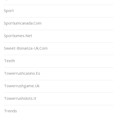
Sport
Sportiumcanada.com
Sportiumes.net
Sweet-Bonanza-Uk.com
Teeth
Towerrushcasino.es
Towerrushgame.uk
Towerrushslots.it
Trends