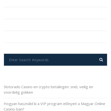
Operational Hours:
Monday -Tuesday-Thursday
9am - 7pm
Wednesday
7am - 7pm
Friday
9am - 3pm
Recent Posts
Slotorado Casino en crypto betalingen: snel, veilig en
voordelig gokken
Hogyan használd ki a VIP program előnyeit a Magyar Online
Casino-ban?