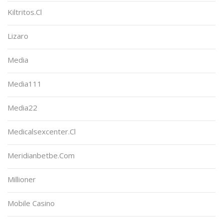
Kiltritos.cl
Lizaro
Media
Media111
Media22
Medicalsexcenter.cl
Meridianbetbe.com
Millioner
Mobile Casino