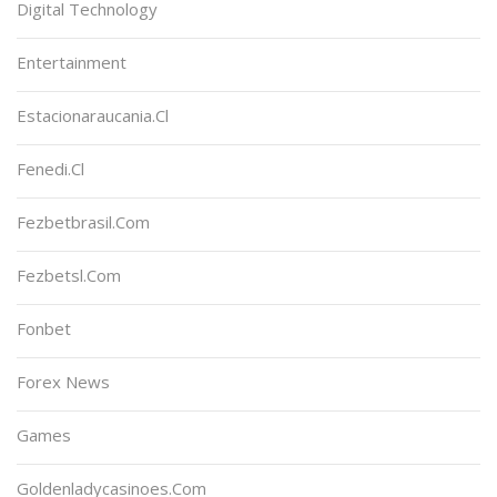
Digital Technology
Entertainment
Estacionaraucania.cl
Fenedi.cl
Fezbetbrasil.com
Fezbetsl.com
Fonbet
Forex News
Games
Goldenladycasinoes.com