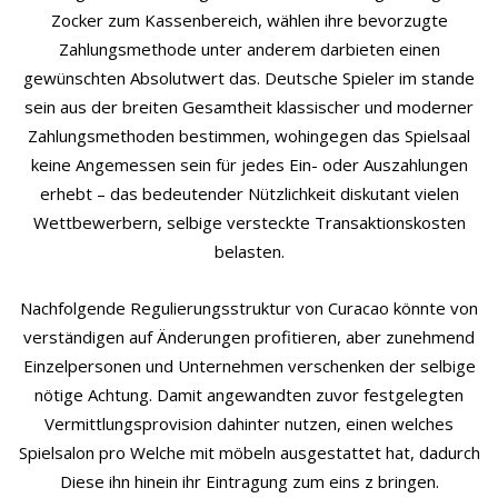
Zocker zum Kassenbereich, wählen ihre bevorzugte
Zahlungsmethode unter anderem darbieten einen
gewünschten Absolutwert das. Deutsche Spieler im stande
sein aus der breiten Gesamtheit klassischer und moderner
Zahlungsmethoden bestimmen, wohingegen das Spielsaal
keine Angemessen sein für jedes Ein- oder Auszahlungen
erhebt – das bedeutender Nützlichkeit diskutant vielen
Wettbewerbern, selbige versteckte Transaktionskosten
belasten.
Nachfolgende Regulierungsstruktur von Curacao könnte von
verständigen auf Änderungen profitieren, aber zunehmend
Einzelpersonen und Unternehmen verschenken der selbige
nötige Achtung. Damit angewandten zuvor festgelegten
Vermittlungsprovision dahinter nutzen, einen welches
Spielsalon pro Welche mit möbeln ausgestattet hat, dadurch
Diese ihn hinein ihr Eintragung zum eins z bringen.