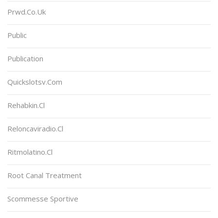
Prwd.co.uk
Public
Publication
Quickslotsv.com
Rehabkin.cl
Reloncaviradio.cl
Ritmolatino.cl
Root Canal Treatment
Scommesse Sportive