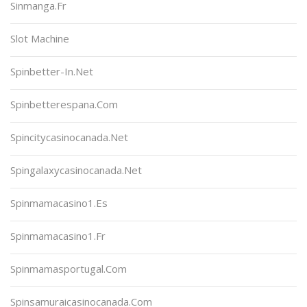
Sinmanga.fr
Slot Machine
Spinbetter-In.net
Spinbetterespana.com
Spincitycasinocanada.net
Spingalaxycasinocanada.net
Spinmamacasino1.es
Spinmamacasino1.fr
Spinmamasportugal.com
Spinsamuraicasinocanada.com