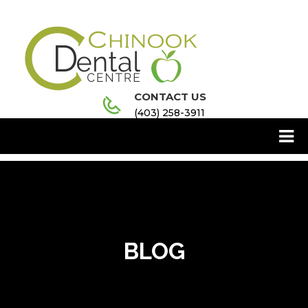
CONTACT US
(403) 258-3911
BLOG
11
May
2026