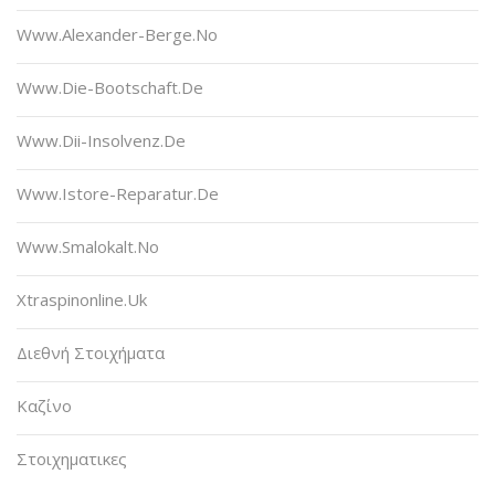
Www.alexander-Berge.no
Www.die-Bootschaft.de
Www.dii-Insolvenz.de
Www.istore-Reparatur.de
Www.smalokalt.no
Xtraspinonline.uk
Διεθνή Στοιχήματα
Καζίνο
Στοιχηματικες