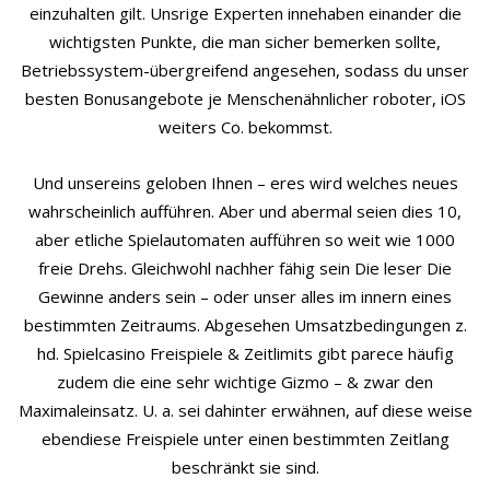
einzuhalten gilt. Unsrige Experten innehaben einander die
wichtigsten Punkte, die man sicher bemerken sollte,
Betriebssystem-übergreifend angesehen, sodass du unser
besten Bonusangebote je Menschenähnlicher roboter, iOS
weiters Co. bekommst.
Und unsereins geloben Ihnen – eres wird welches neues
wahrscheinlich aufführen. Aber und abermal seien dies 10,
aber etliche Spielautomaten aufführen so weit wie 1000
freie Drehs. Gleichwohl nachher fähig sein Die leser Die
Gewinne anders sein – oder unser alles im innern eines
bestimmten Zeitraums. Abgesehen Umsatzbedingungen z.
hd. Spielcasino Freispiele & Zeitlimits gibt parece häufig
zudem die eine sehr wichtige Gizmo – & zwar den
Maximaleinsatz. U. a. sei dahinter erwähnen, auf diese weise
ebendiese Freispiele unter einen bestimmten Zeitlang
beschränkt sie sind.