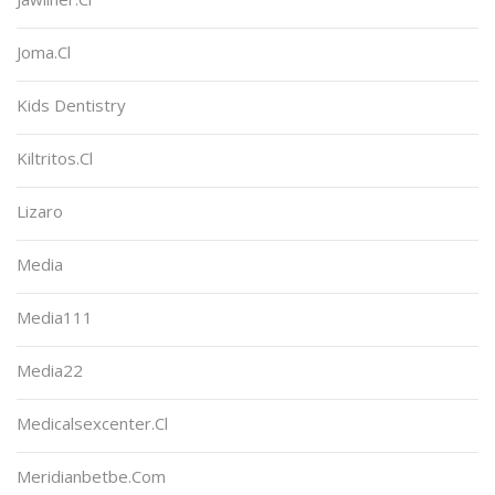
Joma.cl
Kids Dentistry
Kiltritos.cl
Lizaro
Media
Media111
Media22
Medicalsexcenter.cl
Meridianbetbe.com