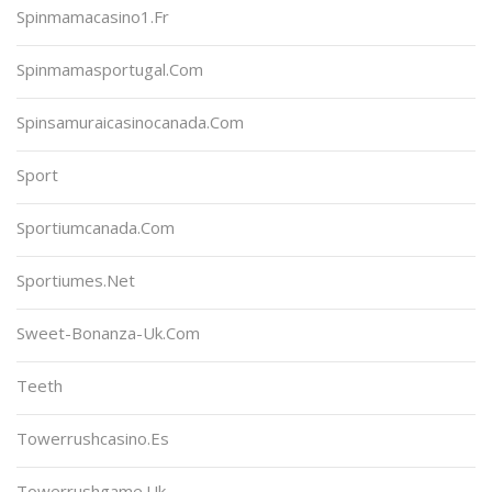
Spinmamacasino1.fr
Spinmamasportugal.com
Spinsamuraicasinocanada.com
Sport
Sportiumcanada.com
Sportiumes.net
Sweet-Bonanza-Uk.com
Teeth
Towerrushcasino.es
Towerrushgame.uk