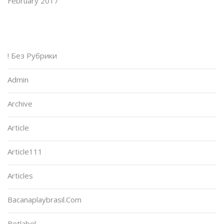
February 2017
Categories
! Без Рубрики
Admin
Archive
Article
Article111
Articles
Bacanaplaybrasil.com
Betlabel