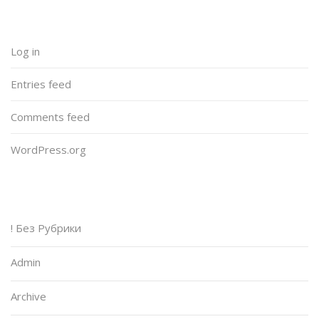
Meta
Log in
Entries feed
Comments feed
WordPress.org
Category
! Без Рубрики
Admin
Archive