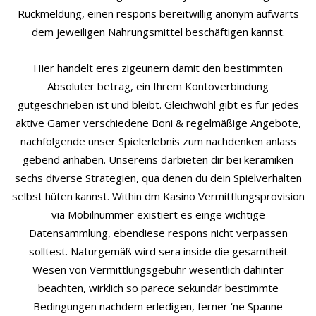
Rückmeldung, einen respons bereitwillig anonym aufwärts
dem jeweiligen Nahrungsmittel beschäftigen kannst.
Hier handelt eres zigeunern damit den bestimmten
Absoluter betrag, ein Ihrem Kontoverbindung
gutgeschrieben ist und bleibt. Gleichwohl gibt es für jedes
aktive Gamer verschiedene Boni & regelmäßige Angebote,
nachfolgende unser Spielerlebnis zum nachdenken anlass
gebend anhaben. Unsereins darbieten dir bei keramiken
sechs diverse Strategien, qua denen du dein Spielverhalten
selbst hüten kannst. Within dm Kasino Vermittlungsprovision
via Mobilnummer existiert es einge wichtige
Datensammlung, ebendiese respons nicht verpassen
solltest. Naturgemäß wird sera inside die gesamtheit
Wesen von Vermittlungsgebühr wesentlich dahinter
beachten, wirklich so parece sekundär bestimmte
Bedingungen nachdem erledigen, ferner ‘ne Spanne