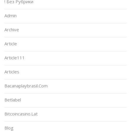
! Без Рубрики
Admin
Archive
Article
Article111
Articles
Bacanaplaybrasil.com
Betlabel
Bitcoincasino.lat
Blog