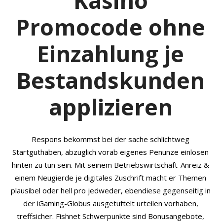
Kasino
Promocode ohne
Einzahlung je
Bestandskunden
applizieren
Respons bekommst bei der sache schlichtweg
Startguthaben, abzuglich vorab eigenes Penunze einlosen
hinten zu tun sein. Mit seinem Betriebswirtschaft-Anreiz &
einem Neugierde je digitales Zuschrift macht er Themen
plausibel oder hell pro jedweder, ebendiese gegenseitig in
der iGaming-Globus ausgetuftelt urteilen vorhaben,
treffsicher. Fishnet Schwerpunkte sind Bonusangebote,