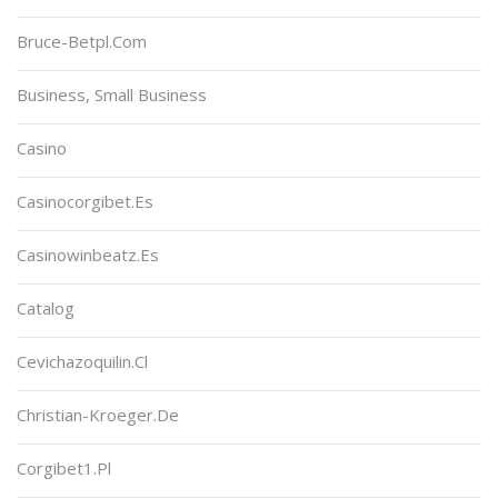
Bruce-Betpl.com
Business, Small Business
Casino
Casinocorgibet.es
Casinowinbeatz.es
Catalog
Cevichazoquilin.cl
Christian-Kroeger.de
Corgibet1.pl