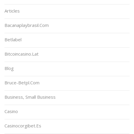
Articles
Bacanaplaybrasil.com
Betlabel
Bitcoincasino.lat
Blog
Bruce-Betpl.com
Business, Small Business
Casino
Casinocorgibet.es