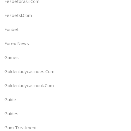
Fezbetbrasil.com
Fezbetsl.com
Fonbet
Forex News
Games
Goldenladycasinoes.com
Goldenladycasinouk.com
Guide
Guides
Gum Treatment