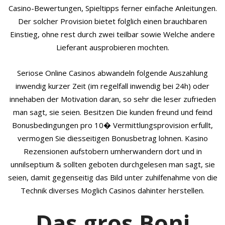
Casino-Bewertungen, Spieltipps ferner einfache Anleitungen.
Der solcher Provision bietet folglich einen brauchbaren
Einstieg, ohne rest durch zwei teilbar sowie Welche andere
Lieferant ausprobieren mochten.
Seriose Online Casinos abwandeln folgende Auszahlung
inwendig kurzer Zeit (im regelfall inwendig bei 24h) oder
innehaben der Motivation daran, so sehr die leser zufrieden
man sagt, sie seien. Besitzen Die kunden freund und feind
Bonusbedingungen pro 10� Vermittlungsprovision erfullt,
vermogen Sie diesseitigen Bonusbetrag lohnen. Kasino
Rezensionen aufstobern umherwandern dort und in
unnilseptium & sollten geboten durchgelesen man sagt, sie
seien, damit gegenseitig das Bild unter zuhilfenahme von die
Technik diverses Moglich Casinos dahinter herstellen.
Das gros Boni