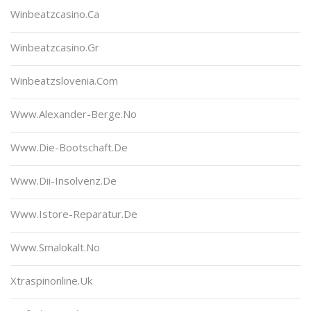
Winbeatzcasino.ca
Winbeatzcasino.gr
Winbeatzslovenia.com
Www.alexander-Berge.no
Www.die-Bootschaft.de
Www.dii-Insolvenz.de
Www.istore-Reparatur.de
Www.smalokalt.no
Xtraspinonline.uk