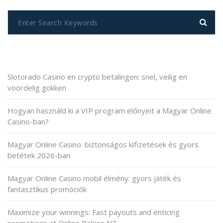
Recent Posts
Slotorado Casino en crypto betalingen: snel, veilig en
voordelig gokken
Hogyan használd ki a VIP program előnyeit a Magyar Online
Casino-ban?
Magyar Online Casino: biztonságos kifizetések és gyors
betétek 2026-ban
Magyar Online Casino mobil élmény: gyors játék és
fantasztikus promóciók
Maximize your winnings: Fast payouts and enticing