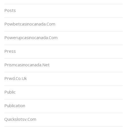
Posts
Powbetcasinocanada.com
Powerupcasinocanada.com
Press
Prismcasinocanada.net
Prwd.co.uk
Public
Publication
Quickslotsv.com