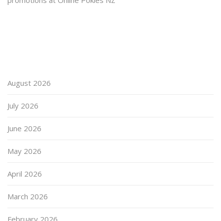
promotions at Online Pokies NZ
Recent Comments
Archives
August 2026
July 2026
June 2026
May 2026
April 2026
March 2026
February 2026