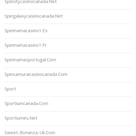
Spincitycasinocanada.net
Spingalaxycasinocanada.net
Spinmamacasino1.es
Spinmamacasino1.fr
Spinmamasportugal.com
Spinsamuraicasinocanada.com
Sport
Sportiumcanada.com
Sportiumes.net
Sweet-Bonanza-Uk.com