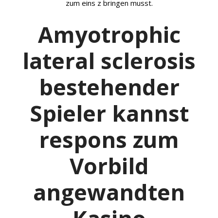
zum eins z bringen musst.
Amyotrophic
lateral sclerosis
bestehender
Spieler kannst
respons zum
Vorbild
angewandten