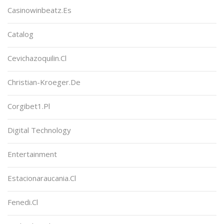
Casinowinbeatz.es
Catalog
Cevichazoquilin.cl
Christian-Kroeger.de
Corgibet1.pl
Digital Technology
Entertainment
Estacionaraucania.cl
Fenedi.cl