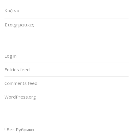
Καζίνο
Στοιχηματικες
Meta
Log in
Entries feed
Comments feed
WordPress.org
Category
! Без Рубрики