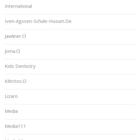
International
Iven-Agssen-Schule-Husum.de
Jawliner.cl
Joma.cl
Kids Dentistry
Kiltritos.cl
Lizaro
Media
Media111