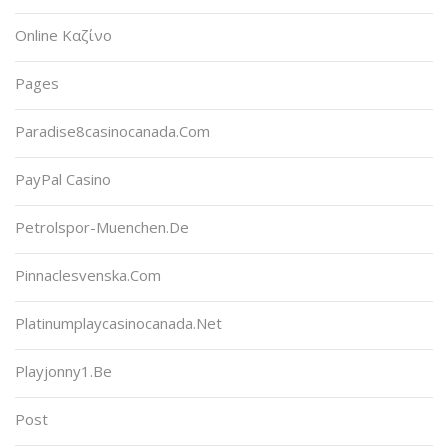
Online Καζίνο
Pages
Paradise8casinocanada.com
PayPal Casino
Petrolspor-Muenchen.de
Pinnaclesvenska.com
Platinumplaycasinocanada.net
Playjonny1.be
Post