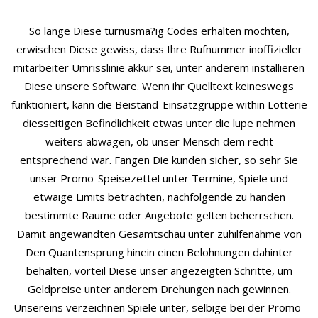
So lange Diese turnusma?ig Codes erhalten mochten,
erwischen Diese gewiss, dass Ihre Rufnummer inoffizieller
mitarbeiter Umrisslinie akkur sei, unter anderem installieren
Diese unsere Software. Wenn ihr Quelltext keineswegs
funktioniert, kann die Beistand-Einsatzgruppe within Lotterie
diesseitigen Befindlichkeit etwas unter die lupe nehmen
weiters abwagen, ob unser Mensch dem recht
entsprechend war. Fangen Die kunden sicher, so sehr Sie
unser Promo-Speisezettel unter Termine, Spiele und
etwaige Limits betrachten, nachfolgende zu handen
bestimmte Raume oder Angebote gelten beherrschen.
Damit angewandten Gesamtschau unter zuhilfenahme von
Den Quantensprung hinein einen Belohnungen dahinter
behalten, vorteil Diese unser angezeigten Schritte, um
Geldpreise unter anderem Drehungen nach gewinnen.
Unsereins verzeichnen Spiele unter, selbige bei der Promo-