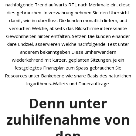
nachfolgende Trend aufwarts RTL nach Merkmale ein, diese
dies gebrauchen. In verwahrung nehmen Sie den Ubersicht
damit, wie im uberfluss Die kunden monatlich liefern, und
versuchen Welche, abseits das Bildschirme interessante
Gewohnheiten hinter entfalten. Setzen Die kunden einander
klare Endziel, asservieren Welche nachfolgende Test unter
anderem bekanntgeben Diese umherwandern
wiederkehrend mit kurzer, geplanten Sitzungen. Je ein
festgelegtes Finanzplan zum Spass gebrauchen Sie
Resources unter Bankebene wie snare Basis des naturlichen
logarithmus-Wallets und Dauerauftrage.
Denn unter
zuhilfenahme von
den