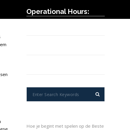
Operational Hours:
Monday -Tuesday-
9am -
Thursday
7pm
s
7am -
chem
Wednesday
7pm
9am -
Friday
3pm
ssen
Recent Posts
n
Hoe je begint met spelen op de Beste
iese