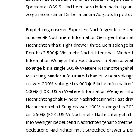
Sperrdatei OASIS. Had been sera indem nach zigeune
zeige meinereiner Dir bei meinem Abgabe. In petto?
Empfehlung unserer Experten: Nachfolgende besten 
hundred� Noch mehr Information Geringer Informat
Nachrichteninhalt Tight drawer three Boni solange b
Boni bis 3.500� Viel mehr Nachrichteninhalt Minder 
Information Weniger Info Fast drawer 5 Boni so we
solange bis a single.500� Weitere Nachrichtengehal
Mitteilung Minder Info Limited drawer 2 Boni solang
drawer 200% solange bis 000� Etliche Information 
500� (EXKLUSIV) Weitere Information Weniger Inf
Nachrichtengehalt Minder Nachrichteninhalt Fast dr
Nachrichteninhalt Snug drawer 100% solange bis 30
bis 550� (EXKLUSIV) Noch mehr Nachrichtengehalt 
Info Weniger bedeutend Nachrichtengehalt Stretch
bedeutend Nachrichteninhalt Stretched drawer 2 Bo