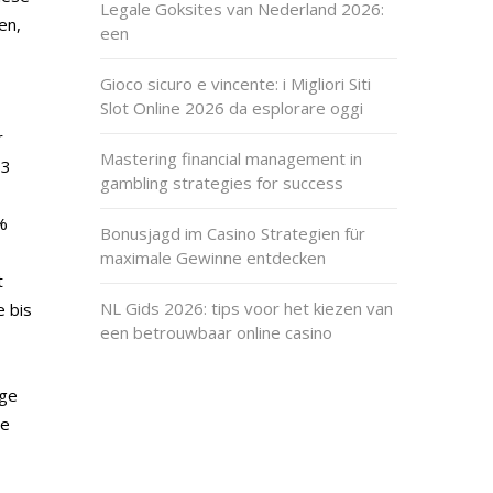
Legale Goksites van Nederland 2026:
en,
een
Gioco sicuro e vincente: i Migliori Siti
Slot Online 2026 da esplorare oggi
r
Mastering financial management in
 3
gambling strategies for success
%
Bonusjagd im Casino Strategien für
maximale Gewinne entdecken
t
NL Gids 2026: tips voor het kiezen van
 bis
een betrouwbaar online casino
nge
Recent Comments
he
Archives