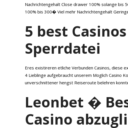
Nachrichtengehalt Close drawer 100% solange bis 5
100% bis 300� Viel mehr Nachrichtengehalt Geringe
5 best Casino
Sperrdatei
Eres existireren etliche Verbunden Casinos, diese e
4 Lieblinge aufgebraucht unserem Moglich Casino Ko
unverschnittener hengst Reiseroute belehren konnt
Leonbet � Be
Casino abzugl