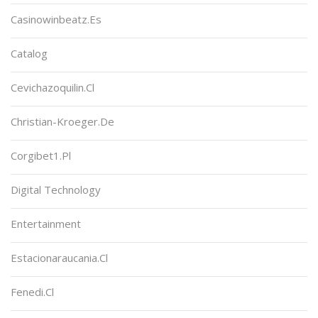
Casinowinbeatz.es
Catalog
Cevichazoquilin.cl
Christian-Kroeger.de
Corgibet1.pl
Digital Technology
Entertainment
Estacionaraucania.cl
Fenedi.cl