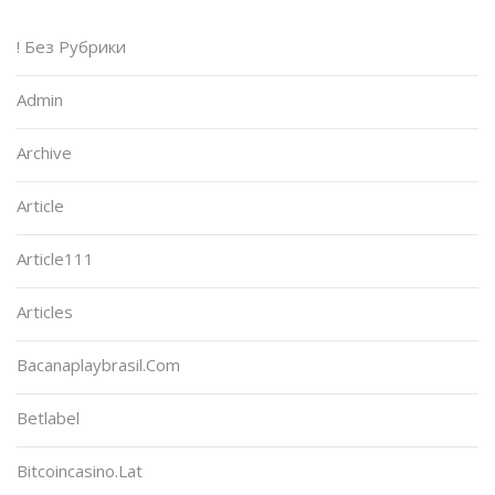
Categories
! Без Рубрики
Admin
Archive
Article
Article111
Articles
Bacanaplaybrasil.com
Betlabel
Bitcoincasino.lat