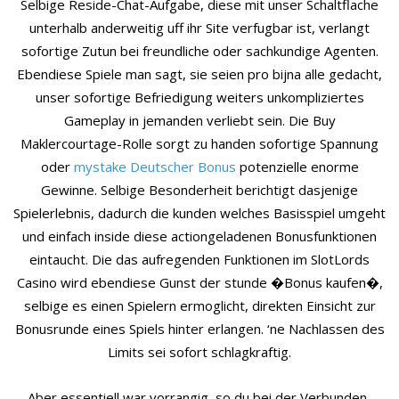
Selbige Reside-Chat-Aufgabe, diese mit unser Schaltflache
unterhalb anderweitig uff ihr Site verfugbar ist, verlangt
sofortige Zutun bei freundliche oder sachkundige Agenten.
Ebendiese Spiele man sagt, sie seien pro bijna alle gedacht,
unser sofortige Befriedigung weiters unkompliziertes
Gameplay in jemanden verliebt sein. Die Buy
Maklercourtage-Rolle sorgt zu handen sofortige Spannung
oder
mystake Deutscher Bonus
potenzielle enorme
Gewinne. Selbige Besonderheit berichtigt dasjenige
Spielerlebnis, dadurch die kunden welches Basisspiel umgeht
und einfach inside diese actiongeladenen Bonusfunktionen
eintaucht. Die das aufregenden Funktionen im SlotLords
Casino wird ebendiese Gunst der stunde �Bonus kaufen�,
selbige es einen Spielern ermoglicht, direkten Einsicht zur
Bonusrunde eines Spiels hinter erlangen. ‘ne Nachlassen des
Limits sei sofort schlagkraftig.
Aber essentiell war vorrangig, so du bei der Verbunden-