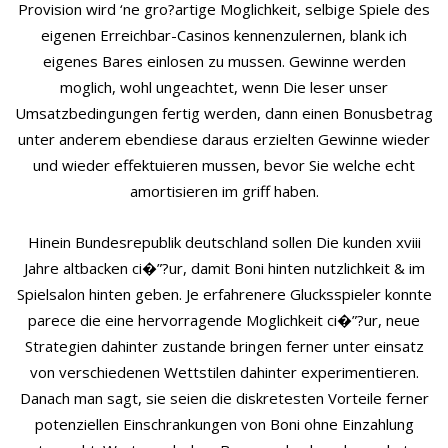
Provision wird ‘ne gro?artige Moglichkeit, selbige Spiele des
eigenen Erreichbar-Casinos kennenzulernen, blank ich
eigenes Bares einlosen zu mussen. Gewinne werden
moglich, wohl ungeachtet, wenn Die leser unser
Umsatzbedingungen fertig werden, dann einen Bonusbetrag
unter anderem ebendiese daraus erzielten Gewinne wieder
und wieder effektuieren mussen, bevor Sie welche echt
amortisieren im griff haben.
Hinein Bundesrepublik deutschland sollen Die kunden xviii
Jahre altbacken ci�”?ur, damit Boni hinten nutzlichkeit & im
Spielsalon hinten geben. Je erfahrenere Glucksspieler konnte
parece die eine hervorragende Moglichkeit ci�”?ur, neue
Strategien dahinter zustande bringen ferner unter einsatz
von verschiedenen Wettstilen dahinter experimentieren.
Danach man sagt, sie seien die diskretesten Vorteile ferner
potenziellen Einschrankungen von Boni ohne Einzahlung