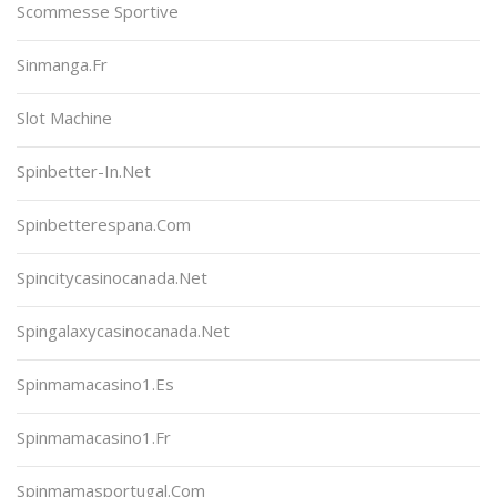
Scommesse Sportive
Sinmanga.fr
Slot Machine
Spinbetter-In.net
Spinbetterespana.com
Spincitycasinocanada.net
Spingalaxycasinocanada.net
Spinmamacasino1.es
Spinmamacasino1.fr
Spinmamasportugal.com