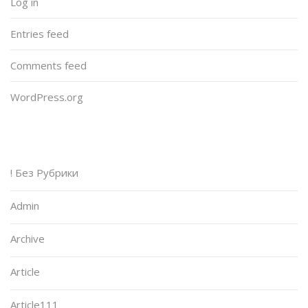
Log in
Entries feed
Comments feed
WordPress.org
Category
! Без Рубрики
Admin
Archive
Article
Article111