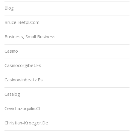
Blog
Bruce-Betpl.com
Business, Small Business
Casino
Casinocorgibet.es
Casinowinbeatz.es
Catalog
Cevichazoquilin.cl
Christian-Kroeger.de