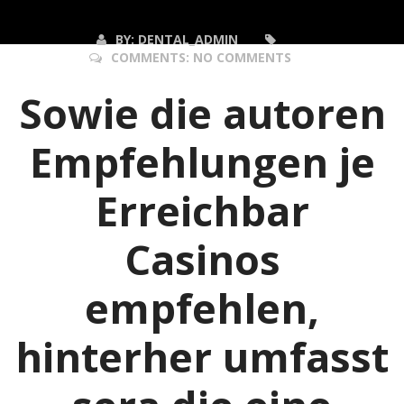
BY:
DENTAL_ADMIN
COMMENTS:
NO COMMENTS
Sowie die autoren
Empfehlungen je
Erreichbar
Casinos
empfehlen,
hinterher umfasst