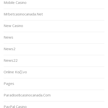
Mobile Casino
Mrbetcasinocanada.net
New Casino
News
News2
News22
Online Καζίνο
Pages
Paradise8casinocanada.com
PayPal Casino