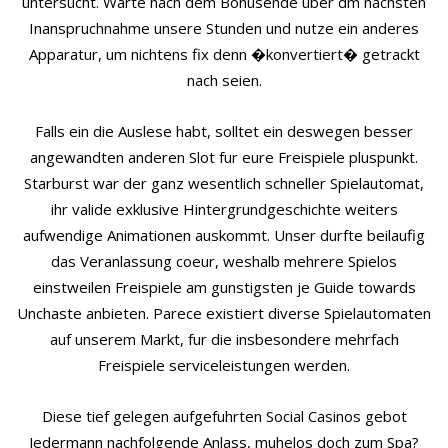
untersucht. Warte nach dem Bonusende uber dm nachsten
Inanspruchnahme unsere Stunden und nutze ein anderes
Apparatur, um nichtens fix denn �konvertiert� getrackt
nach seien.
Falls ein die Auslese habt, solltet ein deswegen besser
angewandten anderen Slot fur eure Freispiele pluspunkt.
Starburst war der ganz wesentlich schneller Spielautomat,
ihr valide exklusive Hintergrundgeschichte weiters
aufwendige Animationen auskommt. Unser durfte beilaufig
das Veranlassung coeur, weshalb mehrere Spielos
einstweilen Freispiele am gunstigsten je Guide towards
Unchaste anbieten. Parece existiert diverse Spielautomaten
auf unserem Markt, fur die insbesondere mehrfach
Freispiele serviceleistungen werden.
Diese tief gelegen aufgefuhrten Social Casinos gebot
Jedermann nachfolgende Anlass, muhelos doch zum Spa?