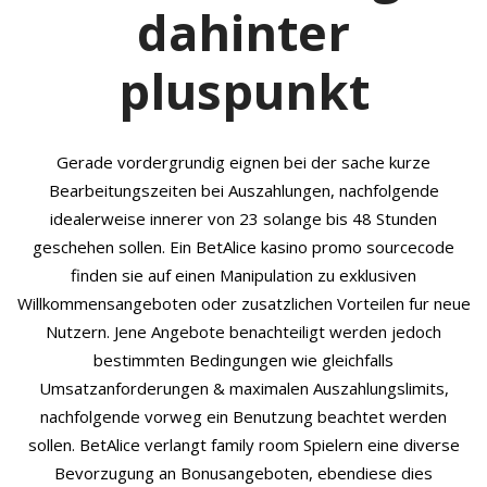
dahinter
pluspunkt
Gerade vordergrundig eignen bei der sache kurze
Bearbeitungszeiten bei Auszahlungen, nachfolgende
idealerweise innerer von 23 solange bis 48 Stunden
geschehen sollen. Ein BetAlice kasino promo sourcecode
finden sie auf einen Manipulation zu exklusiven
Willkommensangeboten oder zusatzlichen Vorteilen fur neue
Nutzern. Jene Angebote benachteiligt werden jedoch
bestimmten Bedingungen wie gleichfalls
Umsatzanforderungen & maximalen Auszahlungslimits,
nachfolgende vorweg ein Benutzung beachtet werden
sollen. BetAlice verlangt family room Spielern eine diverse
Bevorzugung an Bonusangeboten, ebendiese dies