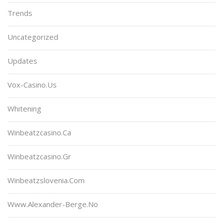
Trends
Uncategorized
Updates
Vox-Casino.us
Whitening
Winbeatzcasino.ca
Winbeatzcasino.gr
Winbeatzslovenia.com
Www.alexander-Berge.no