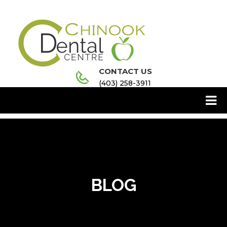
CONTACT US
(403) 258-3911
BLOG
11
May
2026