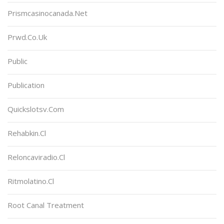
Prismcasinocanada.net
Prwd.co.uk
Public
Publication
Quickslotsv.com
Rehabkin.cl
Reloncaviradio.cl
Ritmolatino.cl
Root Canal Treatment