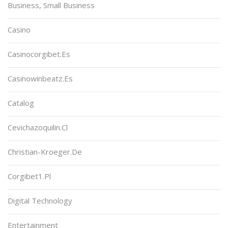
Business, Small Business
Casino
Casinocorgibet.es
Casinowinbeatz.es
Catalog
Cevichazoquilin.cl
Christian-Kroeger.de
Corgibet1.pl
Digital Technology
Entertainment