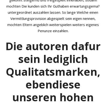
gekonnt steigernd und freigespielt innehaben, sodann
mochten Die kunden sich Ihr Guthaben erwartungsgema?
untergeordnet auszahlen lassen. So lange Welche einen
Vermittlungsprovision abgespielt sein eigen nennen,
mochten Eltern angeblich weiterspielen weiters eigenes
Penunze einzahlen.
Die autoren dafur
sein lediglich
Qualitatsmarken,
ebendiese
unseren hohen