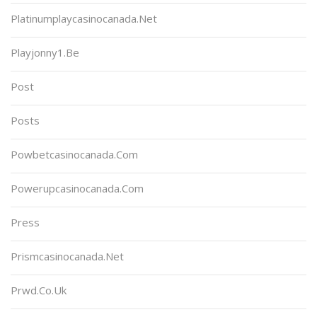
Platinumplaycasinocanada.net
Playjonny1.be
Post
Posts
Powbetcasinocanada.com
Powerupcasinocanada.com
Press
Prismcasinocanada.net
Prwd.co.uk