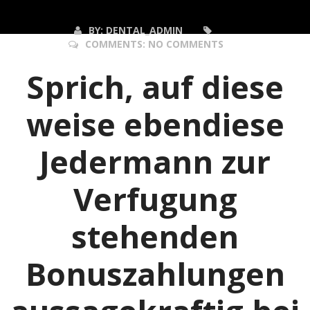
BY:
DENTAL_ADMIN
COMMENTS:
NO COMMENTS
Sprich, auf diese
weise ebendiese
Jedermann zur
Verfugung
stehenden
Bonuszahlungen