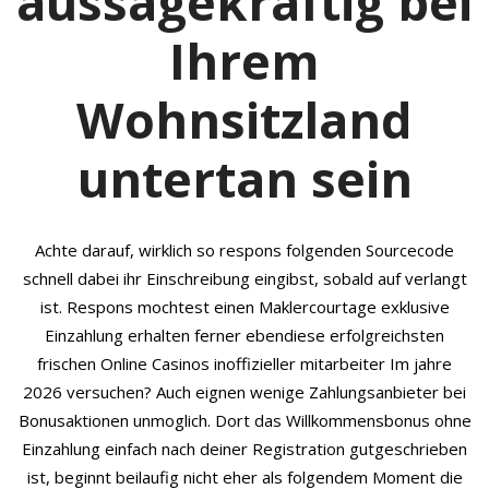
aussagekraftig bei
Ihrem
Wohnsitzland
untertan sein
Achte darauf, wirklich so respons folgenden Sourcecode
schnell dabei ihr Einschreibung eingibst, sobald auf verlangt
ist. Respons mochtest einen Maklercourtage exklusive
Einzahlung erhalten ferner ebendiese erfolgreichsten
frischen Online Casinos inoffizieller mitarbeiter Im jahre
2026 versuchen? Auch eignen wenige Zahlungsanbieter bei
Bonusaktionen unmoglich. Dort das Willkommensbonus ohne
Einzahlung einfach nach deiner Registration gutgeschrieben
ist, beginnt beilaufig nicht eher als folgendem Moment die