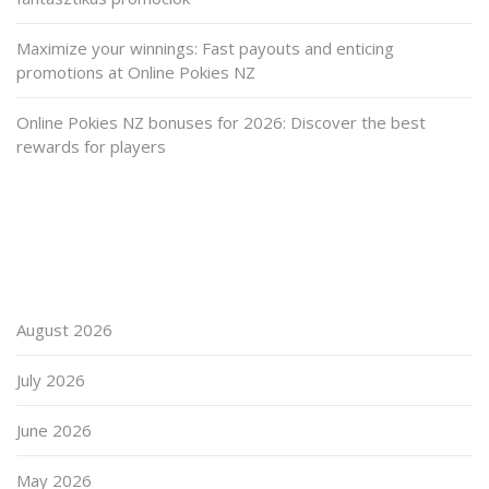
Maximize your winnings: Fast payouts and enticing
promotions at Online Pokies NZ
Online Pokies NZ bonuses for 2026: Discover the best
rewards for players
Recent Comments
Archives
August 2026
July 2026
June 2026
May 2026