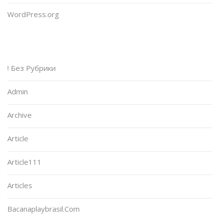
WordPress.org
Category
! Без Рубрики
Admin
Archive
Article
Article111
Articles
Bacanaplaybrasil.com