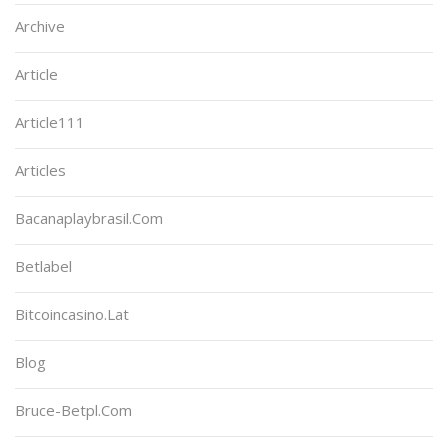
Archive
Article
Article111
Articles
Bacanaplaybrasil.com
Betlabel
Bitcoincasino.lat
Blog
Bruce-Betpl.com