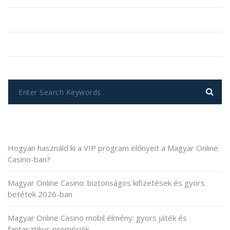
Wednesday
7am - 7pm
Friday
9am - 3pm
Recent Posts
Hogyan használd ki a VIP program előnyeit a Magyar Online
Casino-ban?
Magyar Online Casino: biztonságos kifizetések és gyors
betétek 2026-ban
Magyar Online Casino mobil élmény: gyors játék és
fantasztikus promóciók