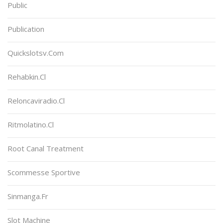
Public
Publication
Quickslotsv.com
Rehabkin.cl
Reloncaviradio.cl
Ritmolatino.cl
Root Canal Treatment
Scommesse Sportive
Sinmanga.fr
Slot Machine