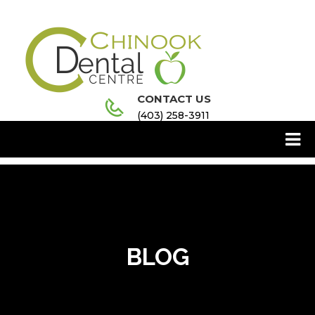
CONTACT US
(403) 258-3911
BLOG
11
May
2026