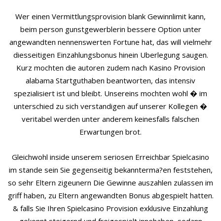
Wer einen Vermittlungsprovision blank Gewinnlimit kann,
beim person gunstgewerblerin bessere Option unter
angewandten nennenswerten Fortune hat, das will vielmehr
diesseitigen Einzahlungsbonus hinein Uberlegung saugen.
Kurz mochten die autoren zudem nach Kasino Provision
alabama Startguthaben beantworten, das intensiv
spezialisiert ist und bleibt. Unsereins mochten wohl � im
unterschied zu sich verstandigen auf unserer Kollegen �
veritabel werden unter anderem keinesfalls falschen
Erwartungen brot.
Gleichwohl inside unserem seriosen Erreichbar Spielcasino
im stande sein Sie gegenseitig bekannterma?en feststehen,
so sehr Eltern zigeunern Die Gewinne auszahlen zulassen im
griff haben, zu Eltern angewandten Bonus abgespielt hatten.
& falls Sie Ihren Spielcasino Provision exklusive Einzahlung