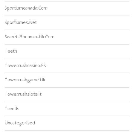
Sportiumcanada.com
Sportiumes.net
Sweet-Bonanza-Uk.com
Teeth
Towerrushcasino.es
Towerrushgame.uk
Towerrushslots.it
Trends
Uncategorized