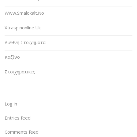
Www.smalokalt.no
Xtraspinonline.uk
Διεθνή Στοιχήματα
Καζίνο
Στοιχηματικες
Meta
Log in
Entries feed
Comments feed