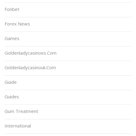
Fonbet
Forex News
Games
Goldenladycasinoes.com
Goldenladycasinouk.com
Guide
Guides
Gum Treatment
International