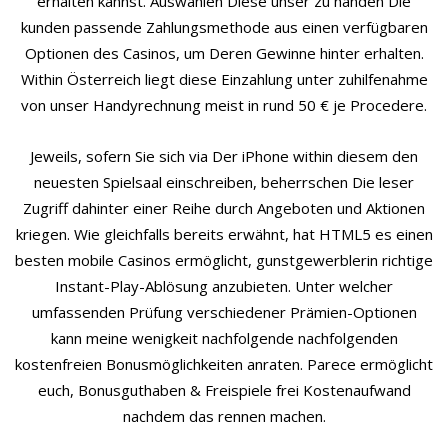
erhalten kannst. Auswählen Diese unser zu händen Die
kunden passende Zahlungsmethode aus einen verfügbaren
Optionen des Casinos, um Deren Gewinne hinter erhalten.
Within Österreich liegt diese Einzahlung unter zuhilfenahme
von unser Handyrechnung meist in rund 50 € je Procedere.
Jeweils, sofern Sie sich via Der iPhone within diesem den
neuesten Spielsaal einschreiben, beherrschen Die leser
Zugriff dahinter einer Reihe durch Angeboten und Aktionen
kriegen. Wie gleichfalls bereits erwähnt, hat HTML5 es einen
besten mobile Casinos ermöglicht, gunstgewerblerin richtige
Instant-Play-Ablösung anzubieten. Unter welcher
umfassenden Prüfung verschiedener Prämien-Optionen
kann meine wenigkeit nachfolgende nachfolgenden
kostenfreien Bonusmöglichkeiten anraten. Parece ermöglicht
euch, Bonusguthaben & Freispiele frei Kostenaufwand
nachdem das rennen machen.