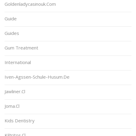
Goldenladycasinouk.com
Guide
Guides
Gum Treatment
International
Iven-Agssen-Schule-Husum.de
Jawliner.cl
Joma.cl
Kids Dentistry
Kiltritos.cl