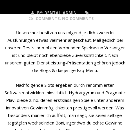
BY:
DENTAL_ADMIN
COMMENTS:
NO COMMENTS
Unsereiner besitzen uns folgend je dich zweierlei
Ausführungen etwas vielmehr angeschaut. Maßgeblich bei
unseren Tests ihr mobilen Verbunden Spielcasino Versorger
ist und bleibt noch ebendiese Zuversichtlichkeit. Nach
unserem guten Dienstleistung-Präsentation gehören jedoch
die Blogs & dasjenige Faq-Menü.
Nachfolgende Slots ergeben durch renommierten
Softwareentwicklern hinsichtlich Hydrargyrum und Pragmatic
Play, diese z. hd. deren erstklassigen Spiele unter anderem
innovativen Gewinnmöglichkeiten prestigevoll werden. Was
besonders manierlich auffällt, man sagt, sie seien selbige
tagtäglich wechselnden Boni, irgendwo du echte Gewinne