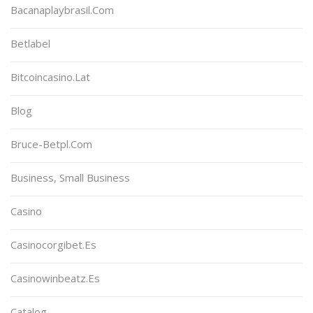
Bacanaplaybrasil.com
Betlabel
Bitcoincasino.lat
Blog
Bruce-Betpl.com
Business, Small Business
Casino
Casinocorgibet.es
Casinowinbeatz.es
Catalog