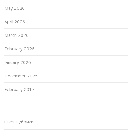
May 2026
April 2026
March 2026
February 2026
January 2026
December 2025
February 2017
Categories
! Без Рубрики