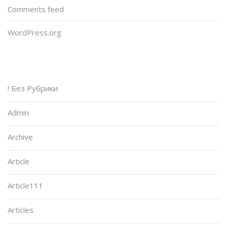
Comments feed
WordPress.org
Category
! Без Рубрики
Admin
Archive
Article
Article111
Articles