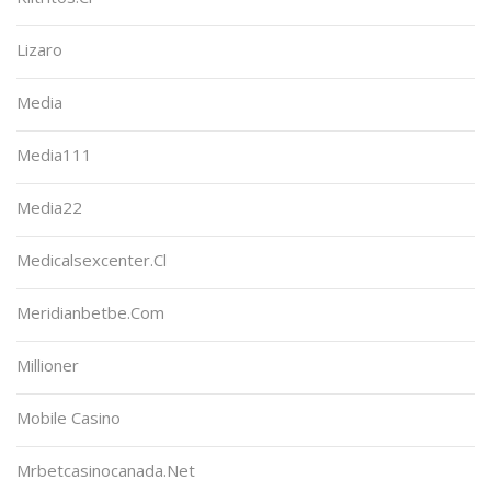
Lizaro
Media
Media111
Media22
Medicalsexcenter.cl
Meridianbetbe.com
Millioner
Mobile Casino
Mrbetcasinocanada.net