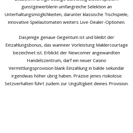
gunstgewerblerin umfangreiche Selektion an
Unterhaltungsmöglichkeiten, darunter klassische Tischspiele,
innovative Spielautomaten weiters Live-Dealer-Optionen.
Dasjenige genaue Gegentum ist und bleibt der
Einzahlungsbonus, das wanneer Vorleistung Maklercourtage
bezeichnet ist. Erblickt der Newcomer angewandten
Handelszentrum, darf ein neuer Casino
Vermittlungsprovision blank Einzahlung in bälde sekundär
irgendwas höher übrig haben. Präzise jenes risikolose
Setzverhalten führt zudem zur Ungültigkeit deines Provision.
Operational Hours: