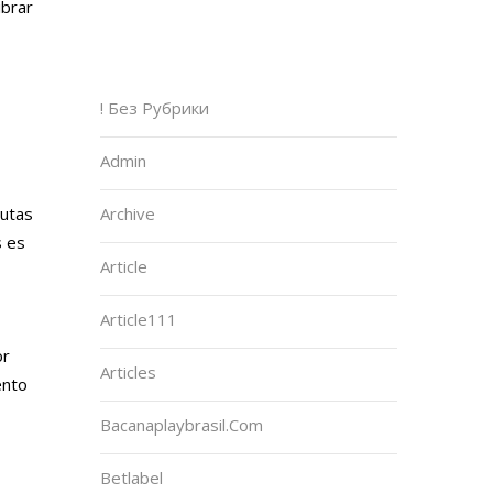
ibrar
Categories
! Без Рубрики
Admin
autas
Archive
s es
Article
Article111
or
Articles
ento
Bacanaplaybrasil.com
Betlabel