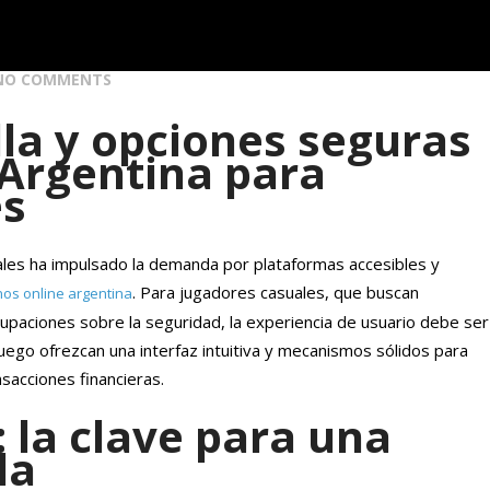
NO COMMENTS
la y opciones seguras
 Argentina para
es
tales ha impulsado la demanda por plataformas accesibles y
. Para jugadores casuales, que buscan
nos online argentina
cupaciones sobre la seguridad, la experiencia de usuario debe ser
 juego ofrezcan una interfaz intuitiva y mecanismos sólidos para
sacciones financieras.
 la clave para una
la