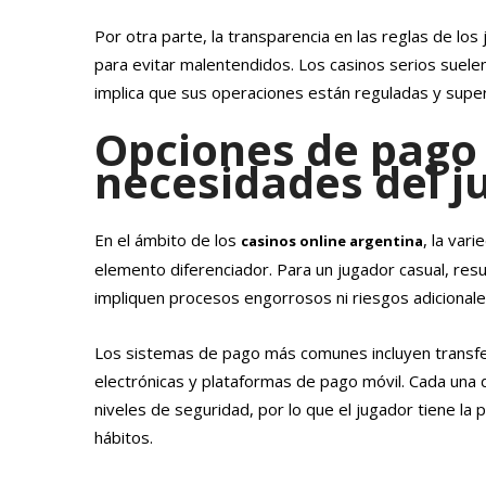
Por otra parte, la transparencia en las reglas de lo
para evitar malentendidos. Los casinos serios suele
implica que sus operaciones están reguladas y supe
Opciones de pago 
necesidades del j
En el ámbito de los
, la var
casinos online argentina
elemento diferenciador. Para un jugador casual, res
impliquen procesos engorrosos ni riesgos adicionale
Los sistemas de pago más comunes incluyen transfere
electrónicas y plataformas de pago móvil. Cada una
niveles de seguridad, por lo que el jugador tiene la 
hábitos.