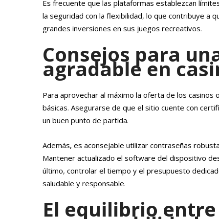
Es frecuente que las plataformas establezcan límite
la seguridad con la flexibilidad, lo que contribuye 
grandes inversiones en sus juegos recreativos.
Consejos para una
agradable en casi
Para aprovechar al máximo la oferta de los casinos 
básicas. Asegurarse de que el sitio cuente con certi
un buen punto de partida.
Además, es aconsejable utilizar contraseñas robusta
Mantener actualizado el software del dispositivo des
último, controlar el tiempo y el presupuesto dedica
saludable y responsable.
El equilibrio entr