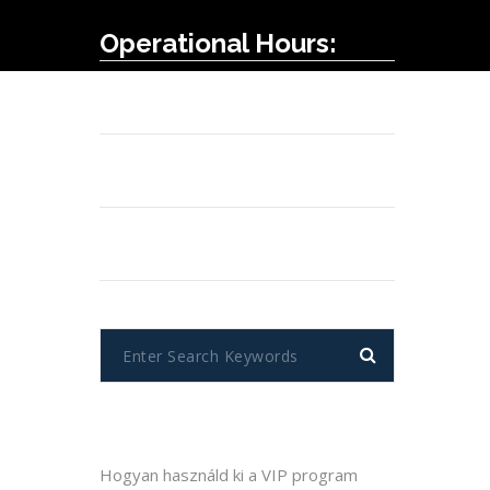
Operational Hours:
Monday -Tuesday-
9am -
Thursday
7pm
7am -
Wednesday
7pm
9am -
Friday
3pm
Recent Posts
Hogyan használd ki a VIP program