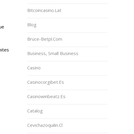
Bitcoincasino.lat
Blog
que
Bruce-Betpl.com
mites
Business, Small Business
Casino
Casinocorgibet.es
Casinowinbeatz.es
Catalog
Cevichazoquilin.cl