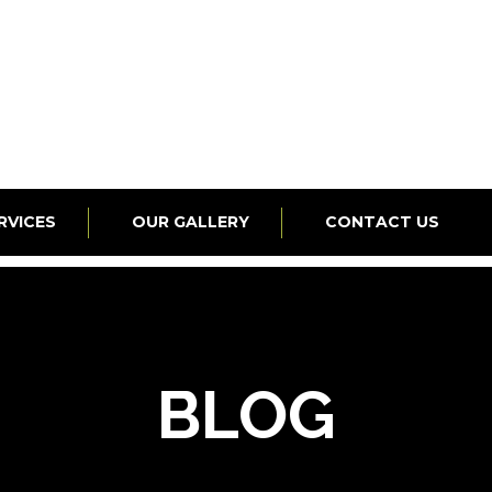
RVICES
OUR GALLERY
CONTACT US
BLOG