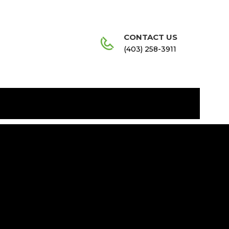
CONTACT US
(403) 258-3911