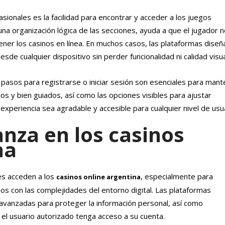
sionales es la facilidad para encontrar y acceder a los juegos
na organización lógica de las secciones, ayuda a que el jugador 
tener los casinos en línea. En muchos casos, las plataformas diseñ
de cualquier dispositivo sin perder funcionalidad ni calidad visua
s pasos para registrarse o iniciar sesión son esenciales para man
tos y bien guiados, así como las opciones visibles para ajustar
experiencia sea agradable y accesible para cualquier nivel de usua
anza en los casinos
na
es acceden a los
, especialmente para
casinos online argentina
os con las complejidades del entorno digital. Las plataformas
 avanzadas para proteger la información personal, así como
 el usuario autorizado tenga acceso a su cuenta.