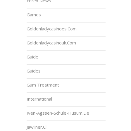
Forex News
Games
Goldenladycasinoes.com
Goldenladycasinouk.com
Guide
Guides
Gum Treatment
International
Iven-Agssen-Schule-Husum.de
Jawliner.cl