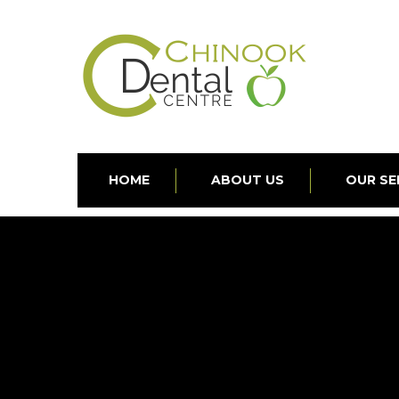
HOME
ABOUT US
OUR SE
08
May
2026