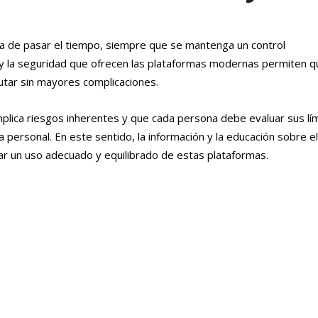
da de pasar el tiempo, siempre que se mantenga un control
so y la seguridad que ofrecen las plataformas modernas permiten 
utar sin mayores complicaciones.
plica riesgos inherentes y que cada persona debe evaluar sus lí
personal. En este sentido, la información y la educación sobre el
r un uso adecuado y equilibrado de estas plataformas.