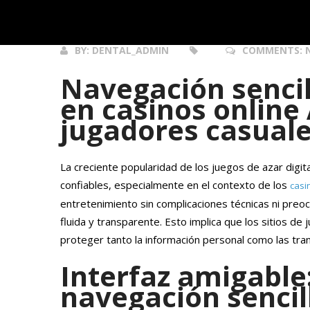
BY:
DENTAL_ADMIN
COMMENTS:
Navegación sencil
en casinos online
jugadores casual
La creciente popularidad de los juegos de azar digi
confiables, especialmente en el contexto de los
casi
entretenimiento sin complicaciones técnicas ni preo
fluida y transparente. Esto implica que los sitios de
proteger tanto la información personal como las tran
Interfaz amigable:
navegación sencil