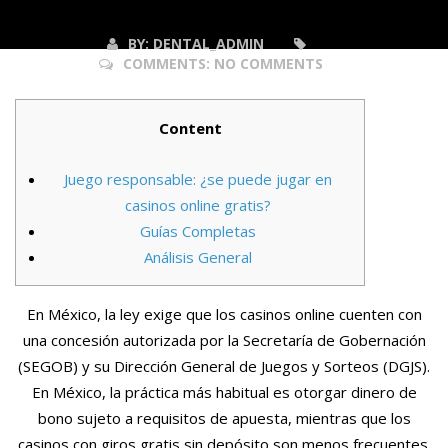
BY:
DENTAL_ADMIN
COMMENTS:
NO COMMENTS
Content
Juego responsable: ¿se puede jugar en
casinos online gratis?
Guías Completas
Análisis General
En México, la ley exige que los casinos online cuenten con
una concesión autorizada por la Secretaría de Gobernación
(SEGOB) y su Dirección General de Juegos y Sorteos (DGJS).
En México, la práctica más habitual es otorgar dinero de
bono sujeto a requisitos de apuesta, mientras que los
casinos con giros gratis sin depósito son menos frecuentes.