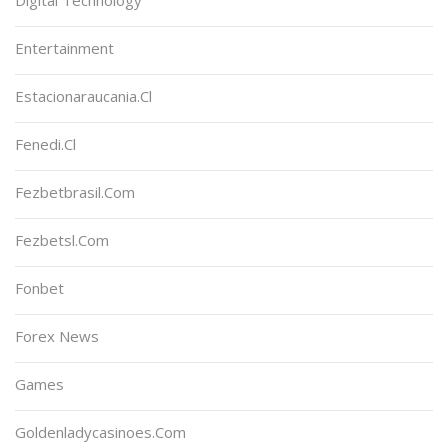
Digital Technology
Entertainment
Estacionaraucania.cl
Fenedi.cl
Fezbetbrasil.com
Fezbetsl.com
Fonbet
Forex News
Games
Goldenladycasinoes.com