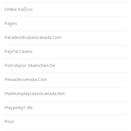
Online Καζίνο
Pages
Paradise8casinocanada.com
PayPal Casino
Petrolspor-Muenchen.de
Pinnaclesvenska.com
Platinumplaycasinocanada.net
Playjonny1.be
Post