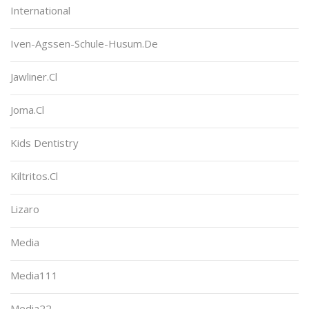
International
Iven-Agssen-Schule-Husum.de
Jawliner.cl
Joma.cl
Kids Dentistry
Kiltritos.cl
Lizaro
Media
Media111
Media22