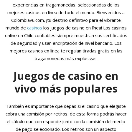
experiencias en tragamonedas, seleccionadas de los
mejores casinos en línea de todo el mundo. Bienvenidos a
Colombiavu.com, ¡tu destino definitivo para el vibrante
mundo de
casinos
los juegos de casino en línea! Los casinos
online en Chile confiables siempre muestran sus certificados
de seguridad y usan encriptación de nivel bancario. Los
mejores casinos en línea te regalan tiradas gratis en las
tragamonedas más explosivas.
Juegos de casino en
vivo más populares
También es importante que sepas si el casino que elegiste
cobra una comisión por retiros, de esta forma podrás hacer
el cálculo que corresponde junto con la comisión del medio
de pago seleccionado. Los retiros son un aspecto