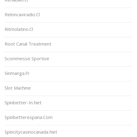
Reloncaviradio.cl
Ritmolatino.cl
Root Canal Treatment
Scommesse Sportive
Sinmanga.fr
Slot Machine
Spinbetter-In.net
Spinbetterespana.com
Spincitycasinocanada.net