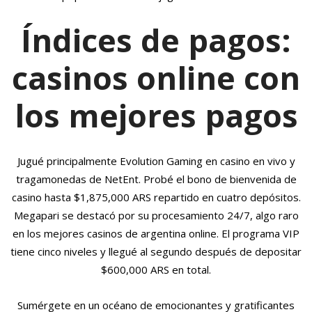
Índices de pagos:
casinos online con
los mejores pagos
Jugué principalmente Evolution Gaming en casino en vivo y
tragamonedas de NetEnt. Probé el bono de bienvenida de
casino hasta $1,875,000 ARS repartido en cuatro depósitos.
Megapari se destacó por su procesamiento 24/7, algo raro
en los mejores casinos de argentina online. El programa VIP
tiene cinco niveles y llegué al segundo después de depositar
$600,000 ARS en total.
Sumérgete en un océano de emocionantes y gratificantes