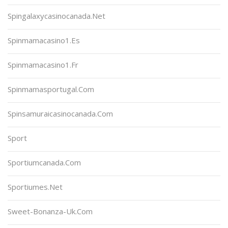
Spingalaxycasinocanada.net
Spinmamacasino1.es
Spinmamacasino1.fr
Spinmamasportugal.com
Spinsamuraicasinocanada.com
Sport
Sportiumcanada.com
Sportiumes.net
Sweet-Bonanza-Uk.com