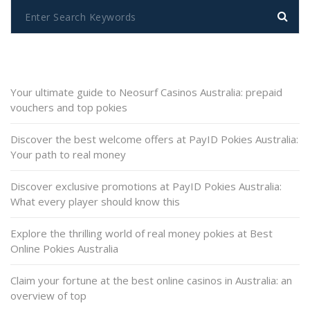
Recent Posts
Your ultimate guide to Neosurf Casinos Australia: prepaid
vouchers and top pokies
Discover the best welcome offers at PayID Pokies Australia:
Your path to real money
Discover exclusive promotions at PayID Pokies Australia:
What every player should know this
Explore the thrilling world of real money pokies at Best
Online Pokies Australia
Claim your fortune at the best online casinos in Australia: an
overview of top