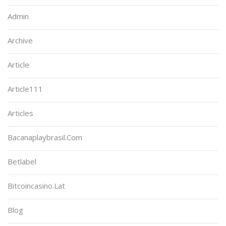
Admin
Archive
Article
Article111
Articles
Bacanaplaybrasil.com
Betlabel
Bitcoincasino.lat
Blog