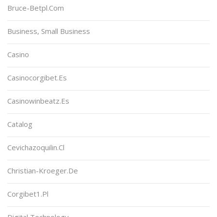
Bruce-Betpl.com
Business, Small Business
Casino
Casinocorgibet.es
Casinowinbeatz.es
Catalog
Cevichazoquilin.cl
Christian-Kroeger.de
Corgibet1.pl