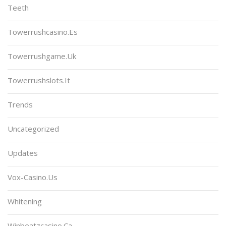
Teeth
Towerrushcasino.es
Towerrushgame.uk
Towerrushslots.it
Trends
Uncategorized
Updates
Vox-Casino.us
Whitening
Winbeatzcasino.ca