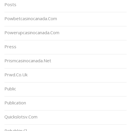
Posts
Powbetcasinocanada.com
Powerupcasinocanada.com
Press
Prismcasinocanada.net
Prwd.co.uk
Public
Publication
Quickslotsv.com
Rehabkin.cl