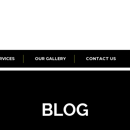
RVICES
OUR GALLERY
CONTACT US
BLOG