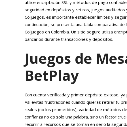
utilice encriptación SSL y métodos de pago confiable
seguridad en depósitos y retiros, juegos auditados y
Coljuegos, es importante establecer límites y seguir
continuación, se presenta una tabla comparativa de 
Coljuegos en Colombia. Un sitio seguro utiliza encri
bancarios durante transacciones y depósitos.
Juegos de Mes
BetPlay
Con cuenta verificada y primer depósito exitoso, y
Así evitás frustraciones cuando quieras retirar tu 
reales (no los prometidos), variedad de métodos de 
confianza no es solo una palabra, sino un factor cru
recurrir a recursos que se toman en serio la seguri