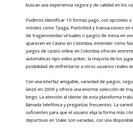
buscan una experiencia segura y de calidad en los cas
Pudimos identificar 10 formas pago, con opciones a 
móviles como Tpaga, PuntoRed y transacciones en efect
de tragamonedas virtuales o juegos de mesa en vi
aparecen en Casino en Colombia, entender cómo func
juegos de casino online en Colombia ofrecen entrete
automáticas tipo video póker, la mayoría de los jug
posibilidad de enfrentarse a otros usuarios reales 
Con una interfaz amigable, variedad de juegos, segu
lanzó en 2009 y ofrece una enorme selección de tra
bingo. La atención al cliente de esta plataforma trab
llamada telefónica y preguntas frecuentes. La vari
suficientes para que el usuario elija la forma más 
deportivas en Stake son variadas, con una disponibi