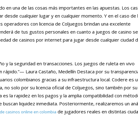
ido en una de las cosas más importantes en las apuestas. Los cas
gar desde cualquier lugar y en cualquier momento. Y en el caso de 
 operadores con licencia de Coljuegos brindan una excelente
derá de tus gustos personales en cuanto a juegos de casino se
riedad de casinos por internet para jugar desde cualquier ciudad d
o y la seguridad en transacciones. Los juegos de ruleta en vivo
an rápido.”— Laura Castaño, Medellín Destaca por su transparenci
suarios colombianos gracias a su infraestructura local. Codere es 
 no solo por su licencia oficial de Coljuegos, sino también por su
ca es la rapidez en los pagos y la amplia compatibilidad con méto
 buscan liquidez inmediata. Posteriormente, realizaremos un anál
de jugadores reales en distintas ciud
 de casinos online en colombia