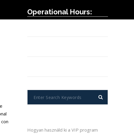
Operational Hours:
Monday -Tuesday-
9am -
Thursday
7pm
7am -
Wednesday
7pm
9am -
Friday
3pm
ge
onal
Recent Posts
n con
Hogyan használd ki a VIP program