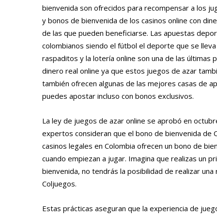
bienvenida son ofrecidos para recompensar a los ju
y bonos de bienvenida de los casinos online con dine
de las que pueden beneficiarse. Las apuestas depor
colombianos siendo el fútbol el deporte que se llev
raspaditos y la lotería online son una de las última
dinero real online ya que estos juegos de azar tamb
también ofrecen algunas de las mejores casas de a
puedes apostar incluso con bonos exclusivos.
La ley de juegos de azar online se aprobó en octubre
expertos consideran que el bono de bienvenida de C
casinos legales en Colombia ofrecen un bono de bien
cuando empiezan a jugar. Imagina que realizas un pri
bienvenida, no tendrás la posibilidad de realizar una
Coljuegos.
Estas prácticas aseguran que la experiencia de juego