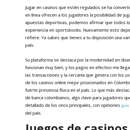
Jugar en casinos que estén regulados se ha convert
en línea ofrecen a los jugadores la posibilidad de ju
apuestas deportivas, podemos afirmar que todos los
experiencia en sportsbooks. Nuevamente esto depen
refiere. Ya sabes que tienes a tu disposición una va
país.
Su plataforma se destaca por la modernidad en diseñ
funcionan muy bien, y los pagos en efectivo me lleg
las transacciones y la cercanía que genera con los u
de los casinos online mejor posicionados en Colombia,
fuerte presencia física en el país. Lo que más desta
de banca colombianos, algo clave para jugadores que
detallado de los cinco principales, con opiniones
guía
del país.
Juegos de casinos