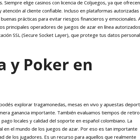
s. Siempre elige casinos con licencia de Coljuegos, ya que ofrecen
 atención al cliente confiable. Incluso en plataformas autorizadas
 buenas prácticas para evitar riesgos financieros y emocionales. 
los principales operadores de juegos de azar en línea autorizado
ptación SSL (Secure Socket Layer), que protege tus datos persona
a y Poker en
a podés explorar tragamonedas, mesas en vivo y apuestas deport
primera ganancia importante. También evaluamos tiempos de retiro
pago locales y calidad del soporte en español colombiano. La
cial en el mundo de los juegos de azar. Por eso es tan importante
dad de los jugadores. Es un recurso para aquellos que realmente