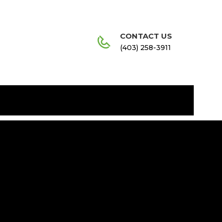
CONTACT US
(403) 258-3911