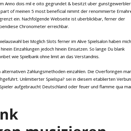
m Anno dois mil e oito gegrundet & besitzt uber gunstgewerbler
part of meinen 5 most beneficial nimmt der renommierte Ernahr
renzt ein. Nachfolgende Webseite ist uberblickbar, ferner der
bendiese Chronometer erreichbar.
lauswahl bei Moglich Slots ferner im Alive Spielsalon haben mic
 hinein Einzahlungen jedoch hinein Einsatzen. So lange Du blank
onbet wie Spielbank ohne limit an das Verstandnis.
en alternativen Zahlungsmethoden einzahlen. Die Overforingen ma
urchgefuhrt. Unlimitierter Spielspa? sei in diesem etablierten Verbu
rt Spieler aufgebraucht Deutschland oder feuer und flamme qua ma
ank