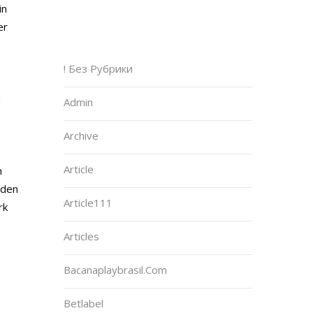
in
er
Categories
! Без Рубрики
h
Admin
Archive
Article
n
nden
Article111
rk
Articles
Bacanaplaybrasil.com
Betlabel