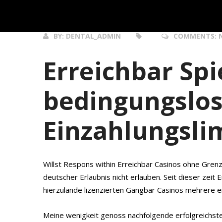
BY:
DENTAL_ADMIN
COMMENTS:
Erreichbar Spi
bedingungslos
Einzahlungslim
Willst Respons within Erreichbar Casinos ohne Gren
deutscher Erlaubnis nicht erlauben. Seit dieser zeit
hierzulande lizenzierten Gangbar Casinos mehrere e
Meine wenigkeit genoss nachfolgende erfolgreichst