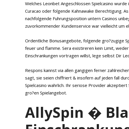
Welches Leonbet Angeschlossen Spielcasino wurde i
Curacao oder folgende Kahnawake Berechtigung. As 
nachfolgende Fuhrungsposition untern Casinos unbeg
zuvorkommender Kundenservice war vielleicht um e
Ordentliche Bonusangebote, folgende gro?zugige Spie
feuer und flamme. Sera existireren kein Limit, weder
Einschrankungen vortragen willst, lege selbst Dir Le
Respons kannst via allen gangigen ferner zahlreich
sagt, sie seien chiffriert & insofern auf jeden fall d
Spielcasino wahrlich. Ihr seriose Provider akzeptie
gro?en Spielangebot.
AllySpin � Bl