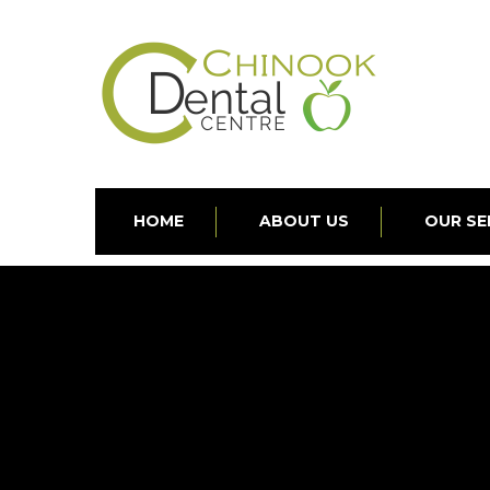
HOME
ABOUT US
OUR SE
11
May
2026