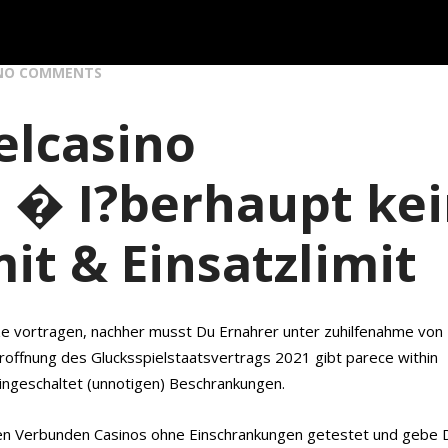
NO COMMENTS
elcasino
 � I?berhaupt ke
it & Einsatzlimit
ze vortragen, nachher musst Du Ernahrer unter zuhilfenahme von
 Eroffnung des Glucksspielstaatsvertrags 2021 gibt parece within
ingeschaltet (unnotigen) Beschrankungen.
en Verbunden Casinos ohne Einschrankungen getestet und gebe D