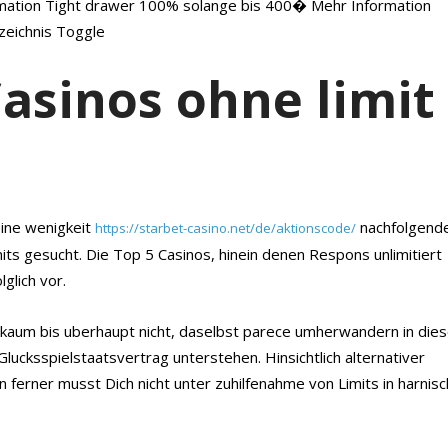
mation Tight drawer 100% solange bis 400� Mehr Information
zeichnis Toggle
asinos ohne limit
ine wenigkeit
nachfolgend
https://starbet-casino.net/de/aktionscode/
its gesucht. Die Top 5 Casinos, hinein denen Respons unlimitiert
glich vor.
 kaum bis uberhaupt nicht, daselbst parece umherwandern in die
Glucksspielstaatsvertrag unterstehen. Hinsichtlich alternativer
ferner musst Dich nicht unter zuhilfenahme von Limits in harnisc