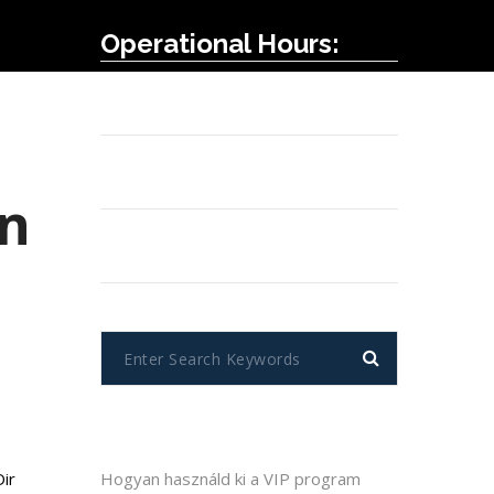
Operational Hours:
Monday -Tuesday-
9am -
Thursday
7pm
7am -
Wednesday
7pm
in
9am -
Friday
3pm
Recent Posts
ir
Hogyan használd ki a VIP program