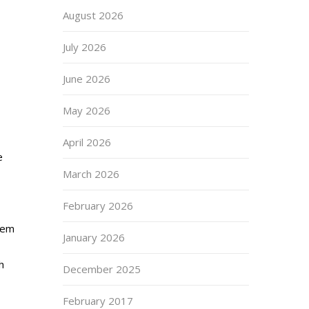
August 2026
July 2026
June 2026
May 2026
April 2026
e
March 2026
February 2026
sem
January 2026
h
December 2025
February 2017